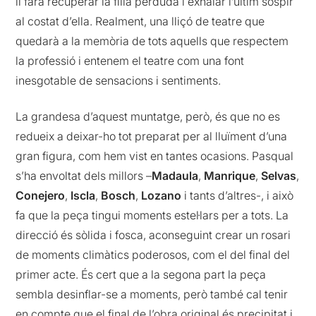
li farà recuperar la filla perduda i exhalar l’últim sospir
al costat d’ella. Realment, una lliçó de teatre que
quedarà a la memòria de tots aquells que respectem
la professió i entenem el teatre com una font
inesgotable de sensacions i sentiments.
La grandesa d’aquest muntatge, però, és que no es
redueix a deixar-ho tot preparat per al lluïment d’una
gran figura, com hem vist en tantes ocasions. Pasqual
s’ha envoltat dels millors –
Madaula
,
Manrique
,
Selvas
,
Conejero
,
Iscla
,
Bosch
,
Lozano
i tants d’altres-, i això
fa que la peça tingui moments estel·lars per a tots. La
direcció és sòlida i fosca, aconseguint crear un rosari
de moments climàtics poderosos, com el del final del
primer acte. És cert que a la segona part la peça
sembla desinflar-se a moments, però també cal tenir
en compte que el final de l’obra original és precipitat i