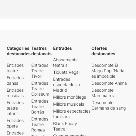
Categories
Teatres
Entrades
Ofertes
destacades
destacats
destacades
Abonaments
Entrades
Entrades
teatrals
Descompte El
teatre
Teatre
Mago Pop 'Nada
Tiquets Regal
Tívoli
es imposible'
Entrades
Entrades
dansa
Entrades
Descompte Ànima
espectacles a
Teatre
Entrades
Madrid
Descompte
Coliseum
musicals
Mamma mia
Millors monòlegs
Entrades
Entrades
Descompte
Millors musicals
Teatre
teatre
Germans de sang
Millors espectacles
Borràs
infantil
familiars
Entrades
Entrades
Black Friday
Teatre
òpera
Teatral
Romea
Entrades
Guanya entrades