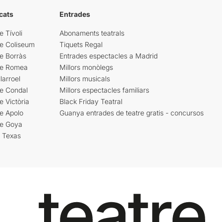
cats
Entrades
e Tívoli
Abonaments teatrals
re Coliseum
Tiquets Regal
e Borràs
Entrades espectacles a Madrid
re Romea
Millors monòlegs
larroel
Millors musicals
re Condal
Millors espectacles familiars
e Victòria
Black Friday Teatral
e Apolo
Guanya entrades de teatre gratis - concursos
re Goya
i Texas