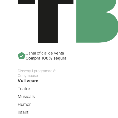
Canal oficial de venta
Compra 100% segura
Disseny i programació:
Copymouse
Vull veure
Teatre
Musicals
Humor
Infantil