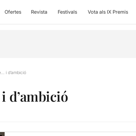
Ofertes
Revista
Festivals
Vota als IX Premis
e… i d’ambició
 i d’ambició