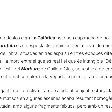
 o modestos com
La Calòrica
no tenen cap mena de por d
 profeta
és un espectacle ambiciós per la seva idea orig
e l’obra, situades en tres espais i en tres èpoques dife
da i la mort, entre el que és real i el que és intangible (
 l’estil del
Marburg
de Guillem Clua, aquest text de cre
un entramat complex i a la vegada connectat, amb una 
gant i molt efectiva. També ajuda al conjunt l’esforçada
de matisos en algunes escenes acaba resultant homogèni
tada; amb alguns fragments feixucs, però amb un resul