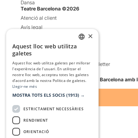
Dansa
Teatre Barcelona ©2026
Atenció al client
Avís legal
×
Política de privacitat
Política de cookies
Aquest lloc web utilitza
CATALAN
galetes
Condicions d’ús
SPANISH
Aquest lloc web utilitza galetes per millorar
Comunicacions comercials i Newsletter
l'experiència de l'usuari. En utilitzar el
Anuncia’t
nostre lloc web, accepteu totes les galetes
Vull rebre la newsletter de Teatre Barcelona amb 
d’acord amb la nostra Política de galetes.
Llegir-ne més
MOSTRA TOTS ELS SOCIS
(1913) →
ESTRICTAMENT NECESSÀRIES
RENDIMENT
ORIENTACIÓ
Amb el suport de