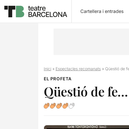
Cartellera i entrades
Inici
»
Espectacles recomanats
»
Qüestió de f
EL PROFETA
Qüestió de fe…