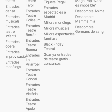
teatre
Teatre
Mago Pop 'Nada
Tiquets Regal
Tívoli
es imposible'
Entrades
Entrades
dansa
Entrades
Descompte Ànima
espectacles a
Teatre
Entrades
Madrid
Descompte
Coliseum
musicals
Mamma mia
Millors monòlegs
Entrades
Entrades
Descompte
Millors musicals
Teatre
teatre
Germans de sang
Millors espectacles
Borràs
infantil
familiars
Entrades
Entrades
Black Friday
Teatre
òpera
Teatral
Romea
Entrades
Guanya entrades
Entrades
improvisació
de teatre gratis -
La
Entrades
concursos
Villarroel
monòlegs
Entrades
Teatre
Condal
Entrades
Teatre
Victòria
Entrades
Teatre
Apolo