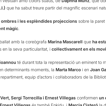
 Un vestuari amb colors suaus, de
Daphna Munz
, que do
I.)
que ha sabut treure partir del magnífic escenari nat
es ombres i les esplèndides projeccions
sobre la paret
ent màgic
.
eballat amb la coreògrafa
Marina Mascarell
que
ha esta
 en la seva particularitat, i
col·lectivament en els mo
ioannou
té durant tota la representació un eminent to m
en determinants moments, la
Marta Marco
i en
Joan Ga
 repartiment, equip d’actors i col·laboradors de la Bibl
ert, Sergi Torrecilla i Ernest Villegas
conformen
un 
Ernest Villegas
és també Enkidu, i
Marcia Cisteró
la d