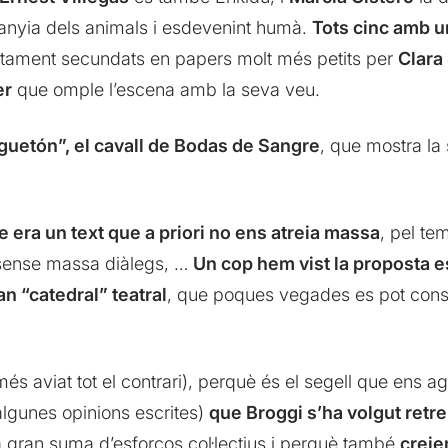
anyia dels animals i esdevenint humà.
Tots cinc amb u
ctament secundats en papers molt més petits per
Clara
er
que omple l’escena amb la seva veu.
guetón”, el cavall de Bodas de Sangre
, que mostra la 
era un text que a priori no ens atreia massa
, pel te
ó sense massa diàlegs, …
Un cop hem vist la proposta 
n “catedral” teatral
, que poques vegades es pot constr
és aviat tot el contrari), perquè és el segell que ens 
lgunes opinions escrites)
que Broggi s’ha volgut ret
a gran suma d’esforços col·lectius i perquè també
creie