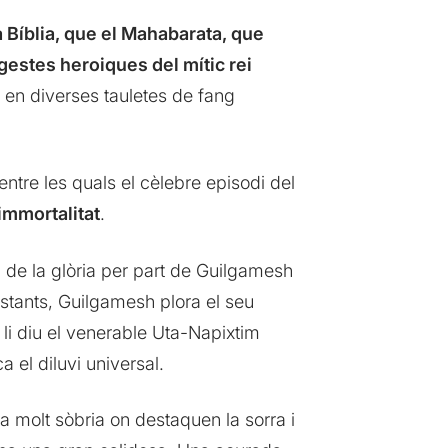
 Bíblia, que el Mahabarata, que
gestes heroiques del mític rei
ta en diverses tauletes de fang
ntre les quals el cèlebre episodi del
 immortalitat
.
ca de la glòria per part de Guilgamesh
estants, Guilgamesh plora el seu
xí li diu el venerable Uta-Napixtim
a el diluvi universal.
 molt sòbria on destaquen la sorra i