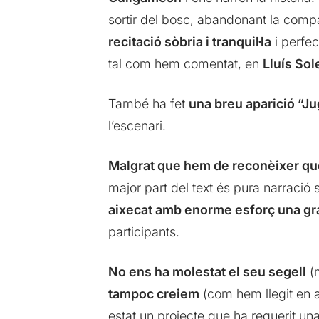
sortir del bosc, abandonant la comp
recitació sòbria i tranquil·la
i perfe
tal com hem comentat, en
Lluís Sol
També ha fet
una breu aparició “Ju
l’escenari.
Malgrat que hem de reconèixer que 
major part del text és pura narraci
aixecat amb enorme esforç una gra
participants.
No ens ha molestat el seu segell
(m
tampoc creiem
(com hem llegit en a
estat un projecte que ha requerit un