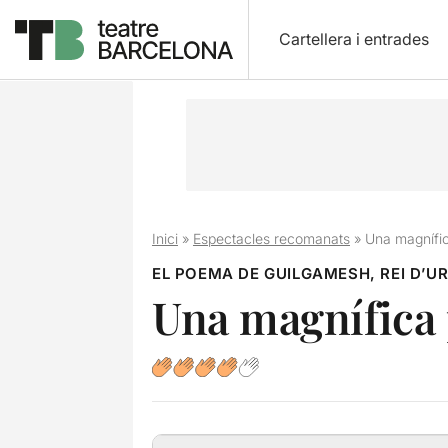
Cartellera i entrades
Inici
»
Espectacles recomanats
»
Una magnífica
EL POEMA DE GUILGAMESH, REI D’U
Una magnífica p