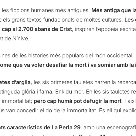
 les ficcions humanes més antigues.
Més antiga que la
e els grans textos fundacionals de moltes cultures.
Les 
, cap al 2.700 abans de Crist
, inspiren l’epopeia escri
at de Nínive.
unes de les històries més populars del món occidental, e
 home que va voler desafiar la mort i va somiar amb la
etes d’argila
, les sis primeres tauletes narren la recer
tinguda glòria i fama, Enkidu mor. En les sis tauletes r
a immortalitat;
però cap humà pot defugir la mort
. I ai
us van concedir el do de la immortalitat. És ell qui explic
s característics de La Perla 29
, amb una escenografia