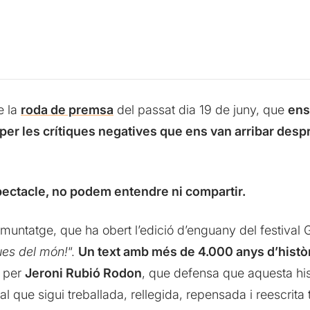
e la
roda de premsa
del passat dia 19 de juny, que
ens
per les crítiques negatives que ens van arribar despr
spectacle, no podem entendre ni compartir.
 muntatge, que ha obert l’edició d’enguany del festival G
ues del món!
“.
Un text amb més de 4.000 anys d’histò
 per
Jeroni Rubió Rodon
, que defensa que aquesta his
l que sigui treballada, rellegida, repensada i reescrit