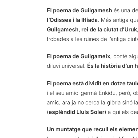
El poema de Guilgamesh
és una de
l’Odissea i la Il·líada
. Més antiga qu
Guilgamesh, rei de la ciutat d’Uruk
trobades a les ruïnes de l’antiga ciut
El poema de Guilgameix
, conté alg
diluvi universal.
És la història d’un
El poema està dividit en dotze taul
i el seu amic-germà Enkidu, però, ob
amic, ara ja no cerca la glòria sinó l
(
esplèndid Lluís Soler
) a qui els de
Un muntatge que recull els element