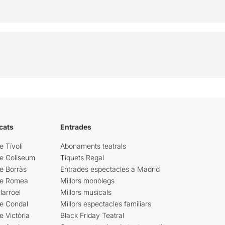
cats
Entrades
e Tívoli
Abonaments teatrals
re Coliseum
Tiquets Regal
e Borràs
Entrades espectacles a Madrid
re Romea
Millors monòlegs
larroel
Millors musicals
re Condal
Millors espectacles familiars
e Victòria
Black Friday Teatral