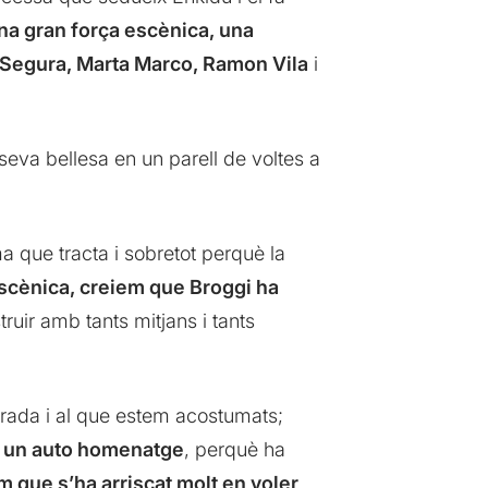
na gran força escènica, una
 Segura, Marta Marco, Ramon Vila
i
seva bellesa en un parell de voltes a
ma que tracta i sobretot perquè la
escènica, creiem que Broggi ha
uir amb tants mitjans i tants
agrada i al que estem acostumats;
re un auto homenatge
, perquè ha
m que s’ha arriscat molt en voler