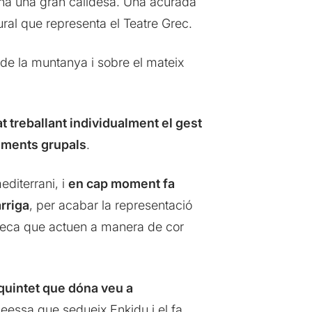
na una gran calidesa. Una acurada
ural que representa el Teatre Grec.
 de la muntanya i sobre el mateix
t treballant individualment el gest
viments grupals
.
editerrani, i
en cap moment fa
rriga
, per acabar la representació
ioteca que actuen a manera de cor
quintet que dóna veu a
eessa que sedueix Enkidu i el fa