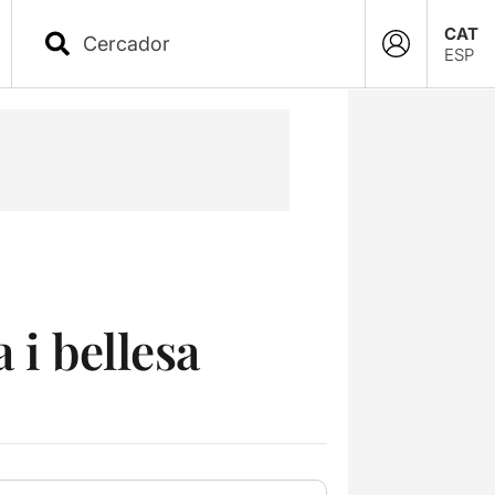
CAT
ESP
 i bellesa