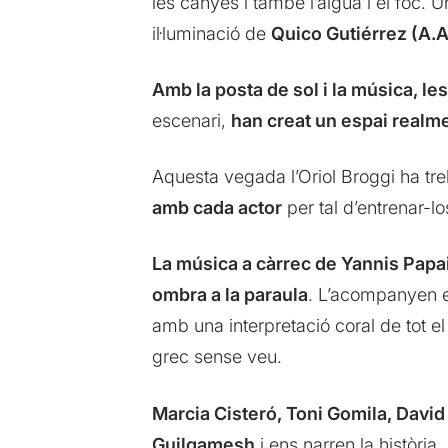
les canyes i també l’aigua i el foc.
il·luminació de
Quico Gutiérrez (A.A.
Amb la posta de sol i la música, l
escenari,
han creat un espai realm
Aquesta vegada l’Oriol Broggi ha tr
amb cada actor
per tal d’entrenar-los
La música a càrrec de
Yannis Papa
ombra a la paraula
. L’acompanyen 
amb una interpretació coral de tot el
grec sense veu.
Marcia Cisteró, Toni Gomila, David V
Guilgamesh
i ens narren la història.