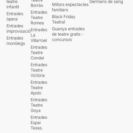
teatre
Germans de sang
Millors espectacles
Borràs
infantil
familiars
Entrades
Entrades
Black Friday
Teatre
òpera
Teatral
Romea
Entrades
Guanya entrades
Entrades
improvisació
de teatre gratis -
La
Entrades
concursos
Villarroel
monòlegs
Entrades
Teatre
Condal
Entrades
Teatre
Victòria
Entrades
Teatre
Apolo
Entrades
Teatre
Goya
Entrades
Espai
Texas