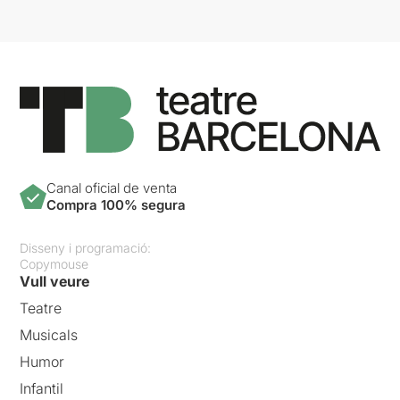
Canal oficial de venta
Compra 100% segura
Disseny i programació:
Copymouse
Vull veure
Teatre
Musicals
Humor
Infantil