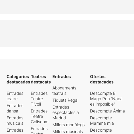
Categories
Teatres
Entrades
Ofertes
destacades
destacats
destacades
Abonaments
Entrades
Entrades
teatrals
Descompte El
teatre
Teatre
Mago Pop 'Nada
Tiquets Regal
Tívoli
es imposible'
Entrades
Entrades
dansa
Entrades
Descompte Ànima
espectacles a
Teatre
Entrades
Madrid
Descompte
Coliseum
musicals
Mamma mia
Millors monòlegs
Entrades
Entrades
Descompte
Millors musicals
Teatre