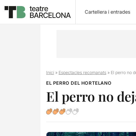
Cartellera i entrades
Inici
»
Espectacles recomanats
»
El perro no d
EL PERRO DEL HORTELANO
El perro no dej