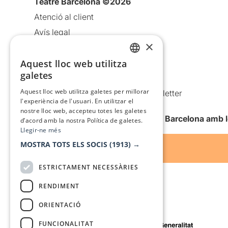
Teatre Barcelona ©2026
Atenció al client
Avís legal
×
Política de privacitat
Aquest lloc web utilitza
Política de cookies
CATALAN
galetes
Condicions d’ús
SPANISH
Aquest lloc web utilitza galetes per millorar
Comunicacions comercials i Newsletter
l'experiència de l'usuari. En utilitzar el
Anuncia’t
nostre lloc web, accepteu totes les galetes
Vull rebre la newsletter de Teatre Barcelona amb 
d’acord amb la nostra Política de galetes.
Llegir-ne més
MOSTRA TOTS ELS SOCIS
(1913) →
ESTRICTAMENT NECESSÀRIES
RENDIMENT
ORIENTACIÓ
Amb el suport de
FUNCIONALITAT