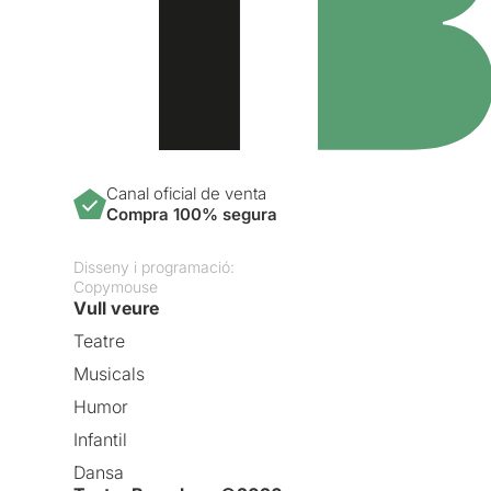
Canal oficial de venta
Compra 100% segura
Disseny i programació:
Copymouse
Vull veure
Teatre
Musicals
Humor
Infantil
Dansa