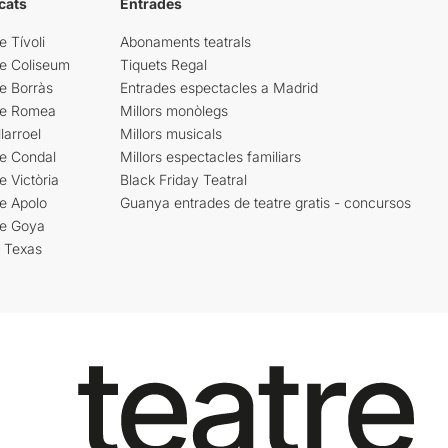
cats
Entrades
e Tívoli
Abonaments teatrals
re Coliseum
Tiquets Regal
e Borràs
Entrades espectacles a Madrid
re Romea
Millors monòlegs
larroel
Millors musicals
re Condal
Millors espectacles familiars
e Victòria
Black Friday Teatral
e Apolo
Guanya entrades de teatre gratis - concursos
re Goya
i Texas