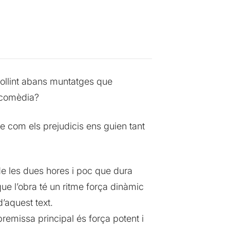
collint abans muntatges que
 comèdia?
de com els prejudicis ens guien tant
de les dues hores i poc que dura
ue l’obra té un ritme força dinàmic
d’aquest text.
remissa principal és força potent i