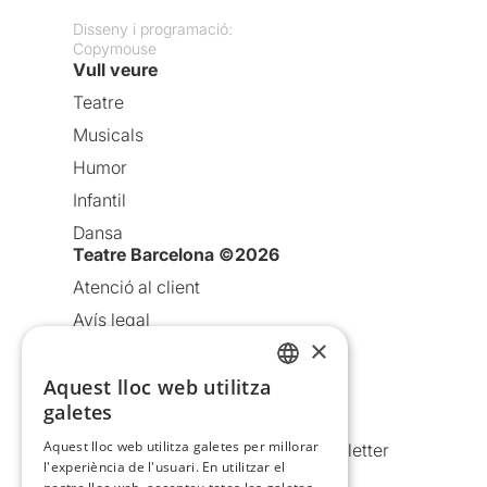
Disseny i programació:
Copymouse
Vull veure
Teatre
Musicals
Humor
Infantil
Dansa
Teatre Barcelona ©2026
Atenció al client
Avís legal
×
Política de privacitat
Política de cookies
Aquest lloc web utilitza
CATALAN
galetes
Condicions d’ús
SPANISH
Aquest lloc web utilitza galetes per millorar
Comunicacions comercials i Newsletter
l'experiència de l'usuari. En utilitzar el
Anuncia’t