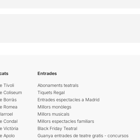
cats
Entrades
e Tívoli
Abonaments teatrals
re Coliseum
Tiquets Regal
e Borràs
Entrades espectacles a Madrid
re Romea
Millors monòlegs
larroel
Millors musicals
re Condal
Millors espectacles familiars
e Victòria
Black Friday Teatral
e Apolo
Guanya entrades de teatre gratis - concursos