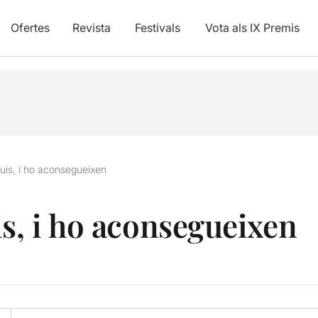
Ofertes
Revista
Festivals
Vota als IX Premis
guis, i ho aconsegueixen
is, i ho aconsegueixen