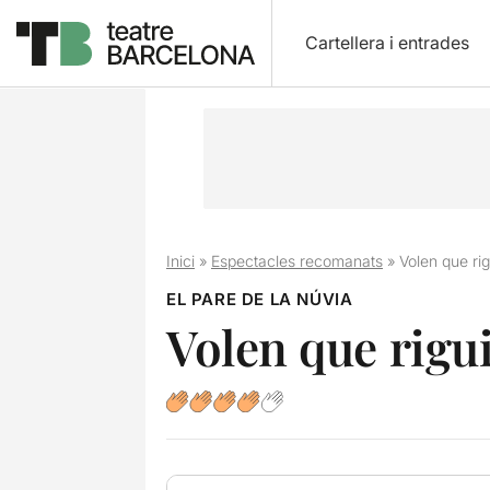
Cartellera i entrades
Inici
»
Espectacles recomanats
»
Volen que ri
EL PARE DE LA NÚVIA
Volen que rigu