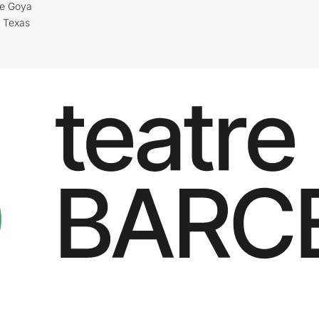
re Goya
i Texas