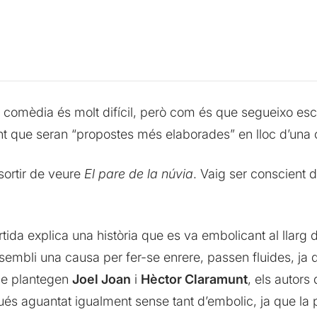
er comèdia és molt difícil, però com és que segueixo es
nt que seran “propostes més elaborades” en lloc d’una
 sortir de veure
El pare de la núvia
. Vaig ser conscient 
ida explica una història que es va embolicant al llarg 
sembli una causa per fer-se enrere, passen fluides, ja q
que plantegen
Joel Joan
i
Hèctor Claramunt
, els autors 
ués aguantat igualment sense tant d’embolic, ja que la p