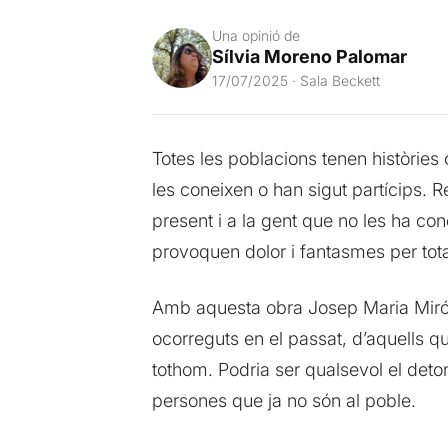
Una opinió de
Sílvia Moreno Palomar
17/07/2025 · Sala Beckett
Totes les poblacions tenen històries
les coneixen o han sigut partícips. R
present i a la gent que no les ha co
provoquen dolor i fantasmes per tota
Amb aquesta obra Josep Maria Miró p
ocorreguts en el passat, d’aquells q
tothom. Podria ser qualsevol el det
persones que ja no són al poble.