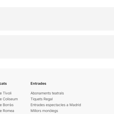
cats
Entrades
e Tívoli
Abonaments teatrals
re Coliseum
Tiquets Regal
e Borràs
Entrades espectacles a Madrid
re Romea
Millors monòlegs