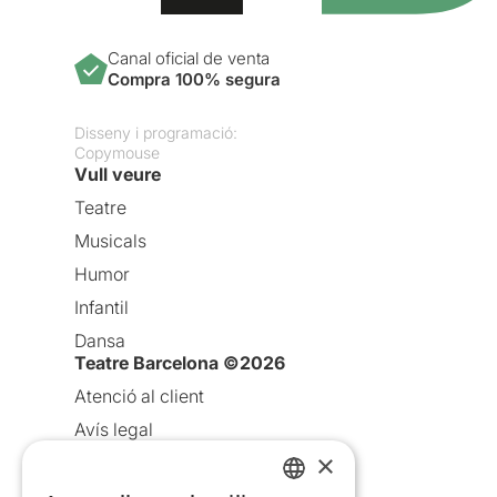
Canal oficial de venta
Compra 100% segura
Disseny i programació:
Copymouse
Vull veure
Teatre
Musicals
Humor
Infantil
Dansa
Teatre Barcelona ©2026
Atenció al client
Avís legal
×
Política de privacitat
Política de cookies