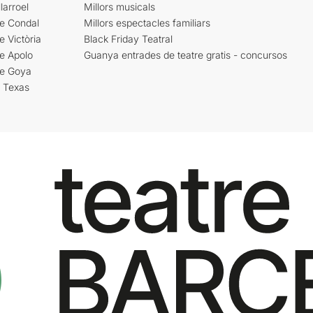
larroel
Millors musicals
re Condal
Millors espectacles familiars
e Victòria
Black Friday Teatral
e Apolo
Guanya entrades de teatre gratis - concursos
re Goya
i Texas