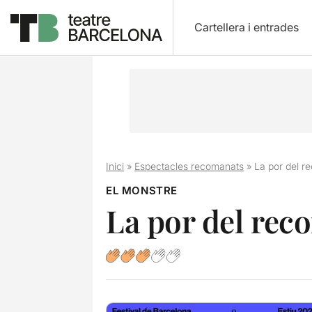
Cartellera i entrades
Inici
»
Espectacles recomanats
»
La por del r
EL MONSTRE
La por del rec