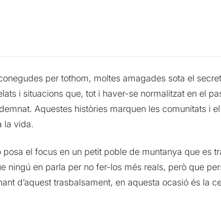
 conegudes per tothom, moltes amagades sota el secret i
elats i situacions que, tot i haver-se normalitzat en el
ndemnat. Aquestes històries marquen les comunitats i e
 la vida.
osa el focus en un petit poble de muntanya que es tras
ue ningú en parla per no fer-los més reals, però que per
onant d’aquest trasbalsament, en aquesta ocasió és la 