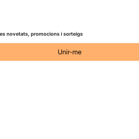
les novetats, promocions i sorteigs
Unir-me