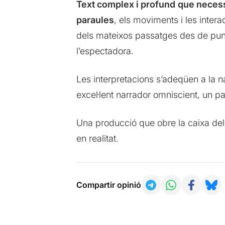
Text complex i profund
que necessi
paraules
, els moviments i les intera
dels mateixos passatges des de punt
l’espectadora.
Les interpretacions s’adeqüen a la na
excel·lent narrador omniscient, un
Una producció que obre la caixa dels 
en realitat.
Compartir opinió