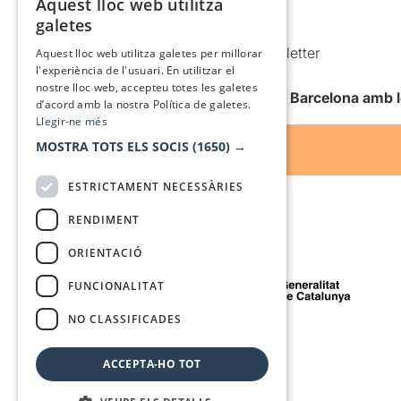
Aquest lloc web utilitza
CATALAN
galetes
Condicions d’ús
SPANISH
Comunicacions comercials i Newsletter
Aquest lloc web utilitza galetes per millorar
l'experiència de l'usuari. En utilitzar el
Anuncia’t
nostre lloc web, accepteu totes les galetes
Vull rebre la newsletter de Teatre Barcelona amb 
d’acord amb la nostra Política de galetes.
Llegir-ne més
MOSTRA TOTS ELS SOCIS
(1650) →
ESTRICTAMENT NECESSÀRIES
RENDIMENT
ORIENTACIÓ
Amb el suport de
FUNCIONALITAT
NO CLASSIFICADES
Mitjà de comunicació associat a
ACCEPTA-HO TOT