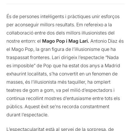
És de persones intel·ligents i pràctiques unir esforços
per aconseguir millors resultats. Em refereixo a la
col·laboració entre dos dels millors il·lusionistes del
nostre entorn: el
Mago Pop i Mag Lari.
Antonio Díaz és
el Mago Pop, la gran figura de l’il·lusionisme que ha
traspassat fronteres. Lari dirigeix l’espectacle “Nada
es imposible” de Pop que ha estat dos anys a Madrid
exhaurint localitats, s’ha convertit en un fenomen de
masses, és l’il·lusionista més taquiller, ha omplert
teatres de gom a gom, va pel milió d’espectadors i
continua recollint mostres d’entusiasme entre tots els
públics. Aquest èxit se’ns recorda constantment
durant l’espectacle.
L’espectacularitat està al servei de la sorpresa, de