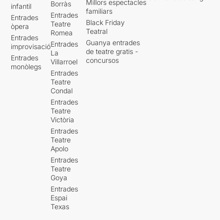
Millors espectacles
Borràs
infantil
familiars
Entrades
Entrades
Black Friday
Teatre
òpera
Teatral
Romea
Entrades
Guanya entrades
Entrades
improvisació
de teatre gratis -
La
Entrades
concursos
Villarroel
monòlegs
Entrades
Teatre
Condal
Entrades
Teatre
Victòria
Entrades
Teatre
Apolo
Entrades
Teatre
Goya
Entrades
Espai
Texas