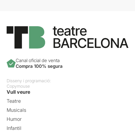
Canal oficial de venta
Compra 100% segura
Disseny i programació:
Copymouse
Vull veure
Teatre
Musicals
Humor
Infantil