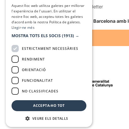
SPANISH
Aquest lloc web utilitza galetes per millorar
Comunicacions comercials i Newsletter
l'experiència de l'usuari. En utilitzar el
Anuncia’t
nostre lloc web, accepteu totes les galetes
Vull rebre la newsletter de Teatre Barcelona amb 
d’acord amb la nostra Política de galetes.
Llegir-ne més
MOSTRA TOTS ELS SOCIS
(1913) →
ESTRICTAMENT NECESSÀRIES
RENDIMENT
ORIENTACIÓ
Amb el suport de
FUNCIONALITAT
NO CLASSIFICADES
Mitjà de comunicació associat a
ACCEPTA-HO TOT
VEURE ELS DETALLS