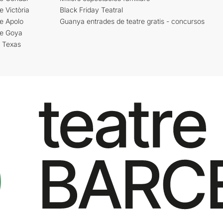
e Victòria
Black Friday Teatral
e Apolo
Guanya entrades de teatre gratis - concursos
re Goya
i Texas