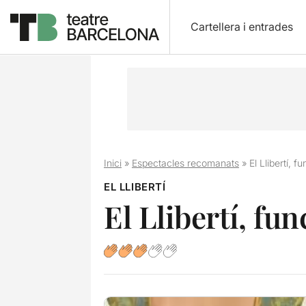
Cartellera i entrades
Inici
»
Espectacles recomanats
»
El Llibertí, f
EL LLIBERTÍ
El Llibertí, fun