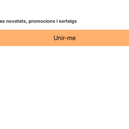
les novetats, promocions i sorteigs
Unir-me