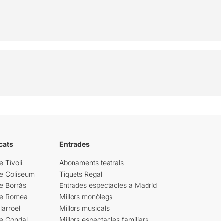
cats
Entrades
e Tívoli
Abonaments teatrals
re Coliseum
Tiquets Regal
e Borràs
Entrades espectacles a Madrid
re Romea
Millors monòlegs
larroel
Millors musicals
re Condal
Millors espectacles familiars