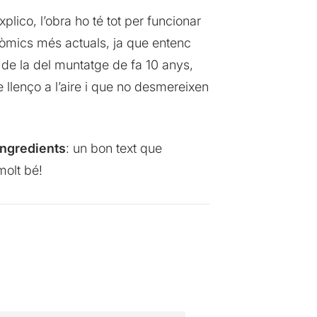
xplico, l’obra ho té tot per funcionar
òmics més actuals, ja que entenc
t de la del muntatge de fa 10 anys,
e llenço a l’aire i que no desmereixen
ingredients
: un bon text que
molt bé!