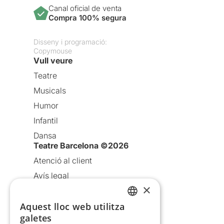
Canal oficial de venta
Compra 100% segura
Disseny i programació:
Copymouse
Vull veure
Teatre
Musicals
Humor
Infantil
Dansa
Teatre Barcelona ©2026
Atenció al client
Avís legal
×
Política de privacitat
Aquest lloc web utilitza
Política de cookies
CATALAN
galetes
Condicions d’ús