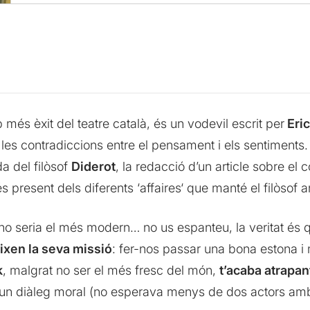
més èxit del teatre català, és un vodevil escrit per
Eri
 les contradiccions entre el pensament i els sentiments.
a del filòsof
Diderot
, la redacció d’un article sobre el 
s present dels diferents ‘
affaires
‘ que manté el filòsof 
no seria el més modern… no us espanteu, la veritat és
eixen la seva missió
: fer-nos passar una bona estona i 
k
, malgrat no ser el més fresc del món,
t’acaba atrapan
 un diàleg moral (no esperava menys de dos actors amb 