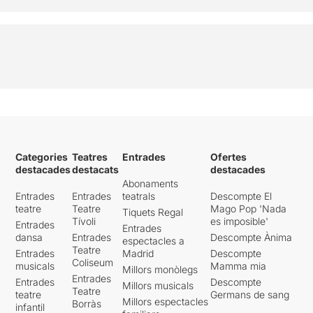
Categories
Teatres
Entrades
Ofertes
destacades
destacats
destacades
Abonaments
Entrades
Entrades
teatrals
Descompte El
teatre
Teatre
Mago Pop 'Nada
Tiquets Regal
Tívoli
es imposible'
Entrades
Entrades
dansa
Entrades
Descompte Ànima
espectacles a
Teatre
Entrades
Madrid
Descompte
Coliseum
musicals
Mamma mia
Millors monòlegs
Entrades
Entrades
Descompte
Millors musicals
Teatre
teatre
Germans de sang
Millors espectacles
Borràs
infantil