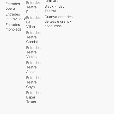
familiars
Entrades
Entrades
Black Friday
Teatre
òpera
Teatral
Romea
Entrades
Guanya entrades
Entrades
improvisació
de teatre gratis -
La
Entrades
concursos
Villarroel
monòlegs
Entrades
Teatre
Condal
Entrades
Teatre
Victòria
Entrades
Teatre
Apolo
Entrades
Teatre
Goya
Entrades
Espai
Texas