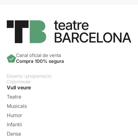
Canal oficial de venta
Compra 100% segura
Disseny i programació:
Copymouse
Vull veure
Teatre
Musicals
Humor
Infantil
Dansa