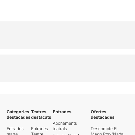
Categories
Teatres
Entrades
Ofertes
destacades
destacats
destacades
Abonaments
Entrades
Entrades
teatrals
Descompte El
teatre
Teatre
Mago Pop 'Nada