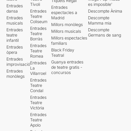
Tiquets Regal
Tívoli
es imposible'
Entrades
Entrades
dansa
Entrades
Descompte Ànima
espectacles a
Teatre
Entrades
Madrid
Descompte
Coliseum
musicals
Mamma mia
Millors monòlegs
Entrades
Entrades
Descompte
Millors musicals
Teatre
teatre
Germans de sang
Millors espectacles
Borràs
infantil
familiars
Entrades
Entrades
Black Friday
Teatre
òpera
Teatral
Romea
Entrades
Guanya entrades
Entrades
improvisació
de teatre gratis -
La
Entrades
concursos
Villarroel
monòlegs
Entrades
Teatre
Condal
Entrades
Teatre
Victòria
Entrades
Teatre
Apolo