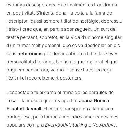
estranya desesperança que finalment es transforma
en positivitat. S’intenta donar la volta a la fama de
l’escriptor -quasi sempre titllat de nostàlgic, depressiu
i trist- i crec que, en part, s’aconsegueix. Un surt del
teatre pensant, sobretot, en la vida d’un home singular,
d’un humor molt personal, que es va desdoblar en els
seus
heterònims
per donar cabuda a totes les seves
personalitats literàries. Un home que, malgrat el que
puguem pensar ara, va morir sense haver conegut
l’èxit ni el reconeixement posteriors.
L’espectacle flueix amb el ritme de les paraules de
Tosar i la música que ens aporten
Joana Gomila
i
Elisabet Raspall
. Elles ens transporten a la música
portuguesa, però també a melodies americanes més
populars com ara
Everybody’s talking
o
Nowadays
.