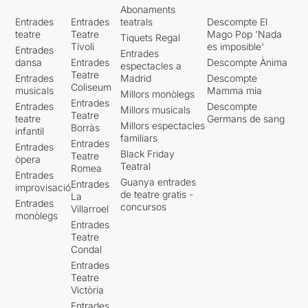
Abonaments
Entrades
Entrades
teatrals
Descompte El
teatre
Teatre
Mago Pop 'Nada
Tiquets Regal
Tívoli
es imposible'
Entrades
Entrades
dansa
Entrades
Descompte Ànima
espectacles a
Teatre
Entrades
Madrid
Descompte
Coliseum
musicals
Mamma mia
Millors monòlegs
Entrades
Entrades
Descompte
Millors musicals
Teatre
teatre
Germans de sang
Millors espectacles
Borràs
infantil
familiars
Entrades
Entrades
Black Friday
Teatre
òpera
Teatral
Romea
Entrades
Guanya entrades
Entrades
improvisació
de teatre gratis -
La
Entrades
concursos
Villarroel
monòlegs
Entrades
Teatre
Condal
Entrades
Teatre
Victòria
Entrades