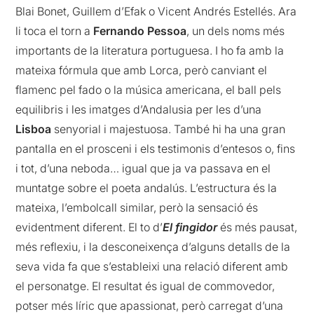
Blai Bonet, Guillem d’Efak o Vicent Andrés Estellés. Ara
li toca el torn a
Fernando Pessoa
, un dels noms més
importants de la literatura portuguesa. I ho fa amb la
mateixa fórmula que amb Lorca, però canviant el
flamenc pel fado o la música americana, el ball pels
equilibris i les imatges d’Andalusia per les d’una
Lisboa
senyorial i majestuosa. També hi ha una gran
pantalla en el prosceni i els testimonis d’entesos o, fins
i tot, d’una neboda… igual que ja va passava en el
muntatge sobre el poeta andalús. L’estructura és la
mateixa, l’embolcall similar, però la sensació és
evidentment diferent. El to d’
El fingidor
és més pausat,
més reflexiu, i la desconeixença d’alguns detalls de la
seva vida fa que s’estableixi una relació diferent amb
el personatge. El resultat és igual de commovedor,
potser més líric que apassionat, però carregat d’una