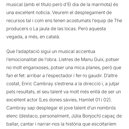
musical (amb el título però d’El dia de la marmota) és
una excel·lent noticia. Veurem el desplegament de
recursos tal i com ens tenen acostumats l’equip de The
producers o La jaula de las locas. Però aquesta
vegada, a més, en català.
Que l’adaptació sigui un musical accentua
l’emocionalitat de l’obra. Lletres de Manu Guix, potser
no molt enganxoses, potser una mica planes, però que
fan el fet: arribar a l’espectador i fer-lo gaudir. D’altre
costat, Enric Cambray s’estrena a la direcció i, a jutjar
pels resultats, el seu talent va molt més enllà de ser un
excel·lent actor (Les dones sàvies, Hamlet 01 i 02).
Cambray sap desplegar el jove talent d’un nombrós
elenc (destaco, personalment, Júlia Bonjoch) capaç de
ballar, cantar i narrar-nos la història que escoltaríem