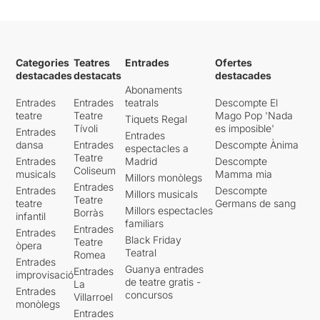
Categories
Teatres
Entrades
Ofertes
destacades
destacats
destacades
Abonaments
Entrades
Entrades
teatrals
Descompte El
teatre
Teatre
Mago Pop 'Nada
Tiquets Regal
Tívoli
es imposible'
Entrades
Entrades
dansa
Entrades
Descompte Ànima
espectacles a
Teatre
Entrades
Madrid
Descompte
Coliseum
musicals
Mamma mia
Millors monòlegs
Entrades
Entrades
Descompte
Millors musicals
Teatre
teatre
Germans de sang
Millors espectacles
Borràs
infantil
familiars
Entrades
Entrades
Black Friday
Teatre
òpera
Teatral
Romea
Entrades
Guanya entrades
Entrades
improvisació
de teatre gratis -
La
Entrades
concursos
Villarroel
monòlegs
Entrades