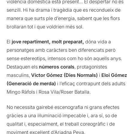
violència domèstica està present… El despertar no és
senzill. Hi ha drama i tragèdia que es recondueix de
manera que surts ple d’energia, sabent que les flors
brollaran tot i que voldrien més sol.
El
jove repartiment, molt preparat,
dóna vida a
personatges amb caràcters ben diferenciats però
sense estereotips, intensos com ho són aquells anys.
Destaquen els
números corals
, protagonistes
masculins,
Víctor Gómez (Dies Normals)
i
Eloi Gómez
(Generació de merda)
i l’eficaç contrapunt dels adults
Mingo Ràfols i Rosa Vila/Roser Batalla.
No necessita gairebé escenografia ni grans efectes
gràcies a una il·luminació impecable i, ara sí, so de
qualitat i, especialment, el treball coreogràfic i de
moviment excel·lent d’Ariadna Peya.