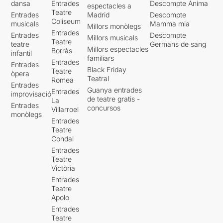
dansa
Entrades
Descompte Ànima
espectacles a
Teatre
Entrades
Madrid
Descompte
Coliseum
musicals
Mamma mia
Millors monòlegs
Entrades
Entrades
Descompte
Millors musicals
Teatre
teatre
Germans de sang
Millors espectacles
Borràs
infantil
familiars
Entrades
Entrades
Black Friday
Teatre
òpera
Teatral
Romea
Entrades
Guanya entrades
Entrades
improvisació
de teatre gratis -
La
Entrades
concursos
Villarroel
monòlegs
Entrades
Teatre
Condal
Entrades
Teatre
Victòria
Entrades
Teatre
Apolo
Entrades
Teatre