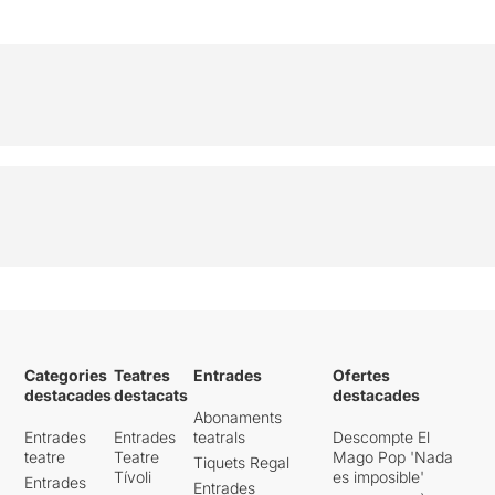
Categories
Teatres
Entrades
Ofertes
destacades
destacats
destacades
Abonaments
Entrades
Entrades
teatrals
Descompte El
teatre
Teatre
Mago Pop 'Nada
Tiquets Regal
Tívoli
es imposible'
Entrades
Entrades