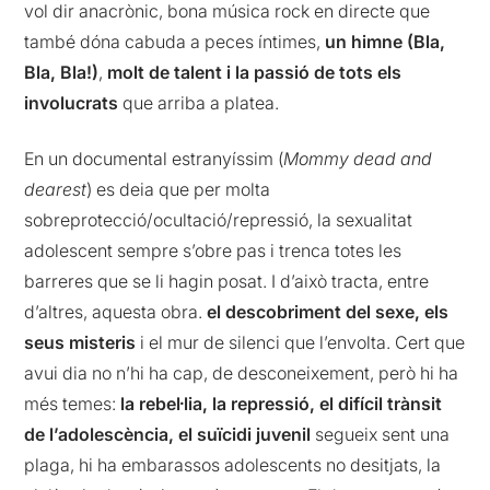
vol dir anacrònic, bona música rock en directe que
també dóna cabuda a peces íntimes,
un himne (Bla,
Bla, Bla!)
,
molt de talent i la passió de tots els
involucrats
que arriba a platea.
En un documental estranyíssim (
Mommy dead and
dearest
) es deia que per molta
sobreprotecció/ocultació/repressió, la sexualitat
adolescent sempre s’obre pas i trenca totes les
barreres que se li hagin posat. I d’això tracta, entre
d’altres, aquesta obra.
el descobriment del sexe, els
seus misteris
i el mur de silenci que l’envolta. Cert que
avui dia no n’hi ha cap, de desconeixement, però hi ha
més temes:
la rebel·lia, la repressió, el difícil trànsit
de l’adolescència, el suïcidi juvenil
segueix sent una
plaga, hi ha embarassos adolescents no desitjats, la