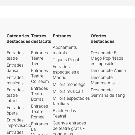
Categories
Teatres
Entrades
Ofertes
destacades
destacats
destacades
Abonaments
Entrades
Entrades
teatrals
Descompte El
teatre
Teatre
Mago Pop 'Nada
Tiquets Regal
Tívoli
es imposible'
Entrades
Entrades
dansa
Entrades
Descompte Ànima
espectacles a
Teatre
Entrades
Madrid
Descompte
Coliseum
musicals
Mamma mia
Millors monòlegs
Entrades
Entrades
Descompte
Millors musicals
Teatre
teatre
Germans de sang
Millors espectacles
Borràs
infantil
familiars
Entrades
Entrades
Black Friday
Teatre
òpera
Teatral
Romea
Entrades
Guanya entrades
Entrades
improvisació
de teatre gratis -
La
Entrades
concursos
Villarroel