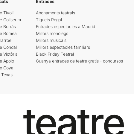
cats
Entrades
e Tívoli
Abonaments teatrals
re Coliseum
Tiquets Regal
e Borràs
Entrades espectacles a Madrid
re Romea
Millors monòlegs
larroel
Millors musicals
re Condal
Millors espectacles familiars
e Victòria
Black Friday Teatral
e Apolo
Guanya entrades de teatre gratis - concursos
re Goya
i Texas