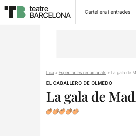
Cartellera i entrades
Inici
»
Espectacles recomanats
»
La gala de Ma
EL CABALLERO DE OLMEDO
La gala de Madr