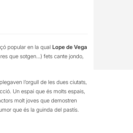
nçó popular en la qual
Lope de Vega
bres que sotgen…) fets cante jondo,
plegaven l’orgull de les dues ciutats,
ecció. Un espai que és molts espais,
s actors molt joves que demostren
umor que és la guinda del pastís.