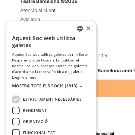
Teatre Barcelona ©2026
Atenció al client
Avís legal
×
Política de privacitat
Política de cookies
Aquest lloc web utilitza
CATALAN
galetes
Condicions d’ús
SPANISH
Aquest lloc web utilitza galetes per millorar
Comunicacions comercials i Newsletter
l'experiència de l'usuari. En utilitzar el
Anuncia’t
nostre lloc web, accepteu totes les galetes
Vull rebre la newsletter de Teatre Barcelona amb 
d’acord amb la nostra Política de galetes.
Llegir-ne més
MOSTRA TOTS ELS SOCIS
(1913) →
ESTRICTAMENT NECESSÀRIES
RENDIMENT
ORIENTACIÓ
Amb el suport de
FUNCIONALITAT