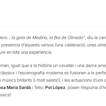
lero… la gala de Medina, la flor de Olmedo”
, diu la ca
I la presencia d’aquests versos (una celebració, unes om
ure en tota una experiència.
men, igual que a la història un cavaller i una dama arre
clàssics i l’escenografia moderna es fusionen a la perf
músics brillants (i molt salats!), i les actuacions d’un
sa Maria Sardà
i Tello,
Pol López
, posen l’espurna d’h
àssics!