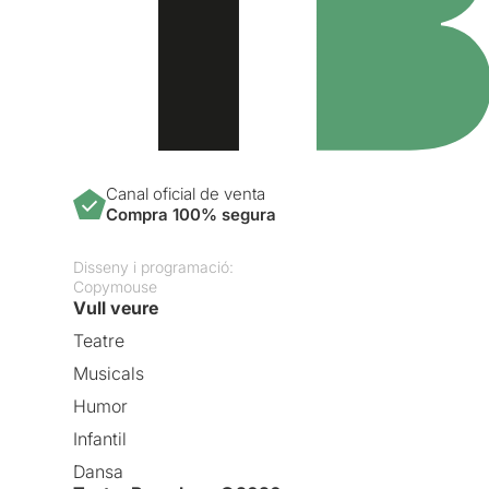
Canal oficial de venta
Compra 100% segura
Disseny i programació:
Copymouse
Vull veure
Teatre
Musicals
Humor
Infantil
Dansa