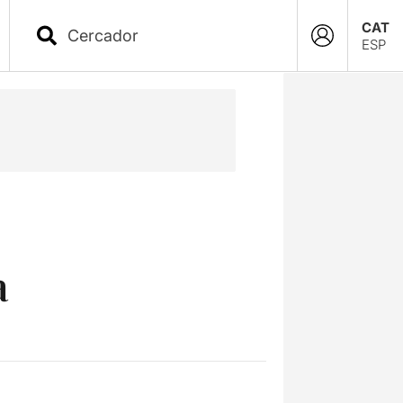
CAT
ESP
a