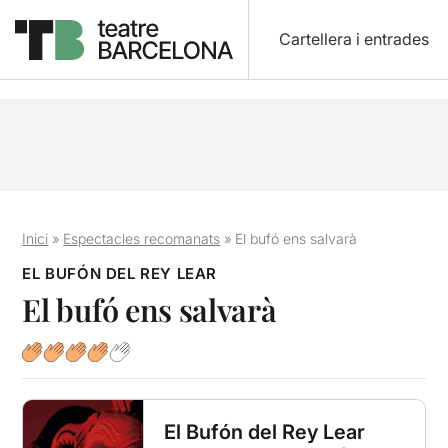
Cartellera i entrades
Inici
»
Espectacles recomanats
»
El bufó ens salvarà
EL BUFÓN DEL REY LEAR
El bufó ens salvarà
El Bufón del Rey Lear