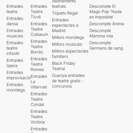
Abonaments
Entrades
Entrades
teatrals
Descompte El
teatre
Teatre
Mago Pop 'Nada
Tiquets Regal
Tívoli
es imposible'
Entrades
Entrades
dansa
Entrades
Descompte Ànima
espectacles a
Teatre
Entrades
Madrid
Descompte
Coliseum
musicals
Mamma mia
Millors monòlegs
Entrades
Entrades
Descompte
Millors musicals
Teatre
teatre
Germans de sang
Millors espectacles
Borràs
infantil
familiars
Entrades
Entrades
Black Friday
Teatre
òpera
Teatral
Romea
Entrades
Guanya entrades
Entrades
improvisació
de teatre gratis -
La
Entrades
concursos
Villarroel
monòlegs
Entrades
Teatre
Condal
Entrades
Teatre
Victòria
Entrades