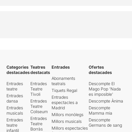
Categories
Teatres
Entrades
Ofertes
destacades
destacats
destacades
Abonaments
Entrades
Entrades
teatrals
Descompte El
teatre
Teatre
Mago Pop 'Nada
Tiquets Regal
Tívoli
es imposible'
Entrades
Entrades
dansa
Entrades
Descompte Ànima
espectacles a
Teatre
Entrades
Madrid
Descompte
Coliseum
musicals
Mamma mia
Millors monòlegs
Entrades
Entrades
Descompte
Millors musicals
Teatre
teatre
Germans de sang
Millors espectacles
Borràs
infantil