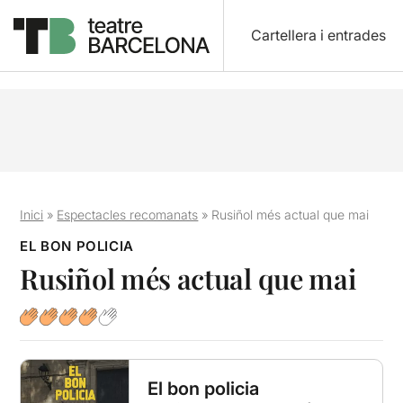
Cartellera i entrades
Inici
»
Espectacles recomanats
»
Rusiñol més actual que mai
EL BON POLICIA
Rusiñol més actual que mai
El bon policia