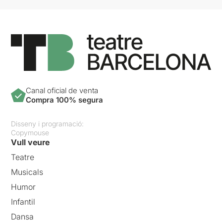
Canal oficial de venta
Compra 100% segura
Disseny i programació:
Copymouse
Vull veure
Teatre
Musicals
Humor
Infantil
Dansa