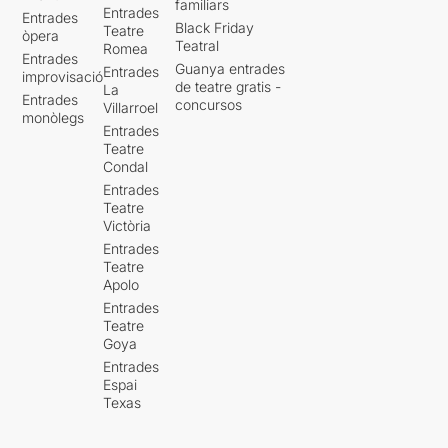
familiars
Entrades
Entrades
Black Friday
Teatre
òpera
Teatral
Romea
Entrades
Guanya entrades
Entrades
improvisació
de teatre gratis -
La
Entrades
concursos
Villarroel
monòlegs
Entrades
Teatre
Condal
Entrades
Teatre
Victòria
Entrades
Teatre
Apolo
Entrades
Teatre
Goya
Entrades
Espai
Texas