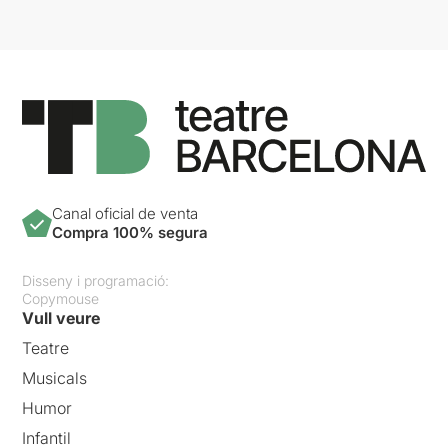
Canal oficial de venta
Compra 100% segura
Disseny i programació:
Copymouse
Vull veure
Teatre
Musicals
Humor
Infantil