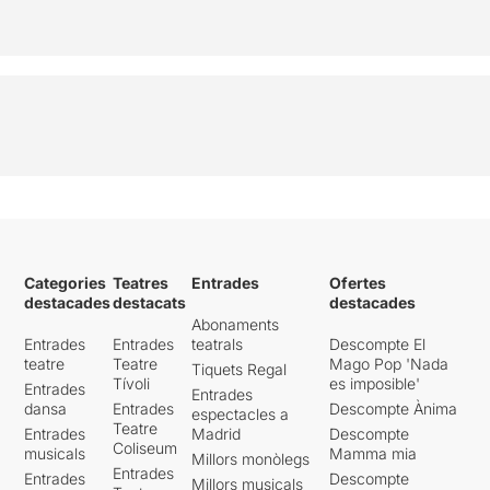
Categories
Teatres
Entrades
Ofertes
destacades
destacats
destacades
Abonaments
Entrades
Entrades
teatrals
Descompte El
teatre
Teatre
Mago Pop 'Nada
Tiquets Regal
Tívoli
es imposible'
Entrades
Entrades
dansa
Entrades
Descompte Ànima
espectacles a
Teatre
Entrades
Madrid
Descompte
Coliseum
musicals
Mamma mia
Millors monòlegs
Entrades
Entrades
Descompte
Millors musicals