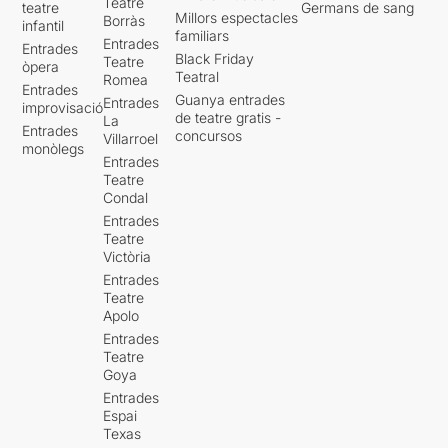
Teatre
teatre
Germans de sang
Millors espectacles
Borràs
infantil
familiars
Entrades
Entrades
Black Friday
Teatre
òpera
Teatral
Romea
Entrades
Guanya entrades
Entrades
improvisació
de teatre gratis -
La
Entrades
concursos
Villarroel
monòlegs
Entrades
Teatre
Condal
Entrades
Teatre
Victòria
Entrades
Teatre
Apolo
Entrades
Teatre
Goya
Entrades
Espai
Texas