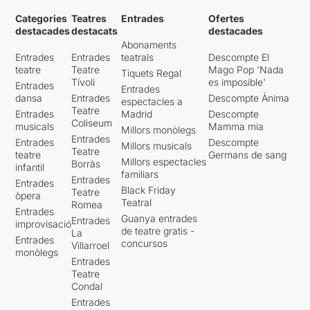
Categories
Teatres
Entrades
Ofertes
destacades
destacats
destacades
Abonaments
Entrades
Entrades
teatrals
Descompte El
teatre
Teatre
Mago Pop 'Nada
Tiquets Regal
Tívoli
es imposible'
Entrades
Entrades
dansa
Entrades
Descompte Ànima
espectacles a
Teatre
Entrades
Madrid
Descompte
Coliseum
musicals
Mamma mia
Millors monòlegs
Entrades
Entrades
Descompte
Millors musicals
Teatre
teatre
Germans de sang
Millors espectacles
Borràs
infantil
familiars
Entrades
Entrades
Black Friday
Teatre
òpera
Teatral
Romea
Entrades
Guanya entrades
Entrades
improvisació
de teatre gratis -
La
Entrades
concursos
Villarroel
monòlegs
Entrades
Teatre
Condal
Entrades