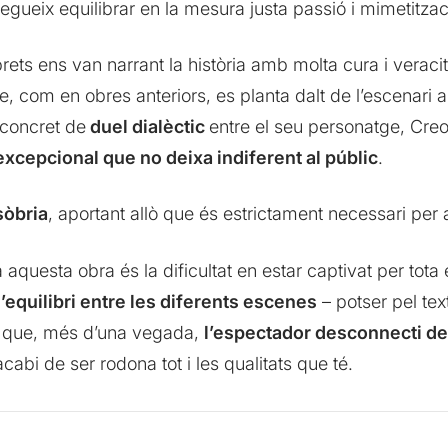
gueix equilibrar en la mesura justa passió i mimetitzac
rets ens van narrant la història amb molta cura i veracita
, com en obres anteriors, es planta dalt de l’escenar
t concret de
duel dialèctic
entre el seu personatge, Creon
 excepcional que no deixa indiferent al públic
.
sòbria
, aportant allò que és estrictament necessari per a
 aquesta obra és la dificultat en estar captivat per tota
’equilibri entre les diferents escenes
– potser pel tex
 que, més d’una vegada,
l’espectador desconnecti de
abi de ser rodona tot i les qualitats que té.