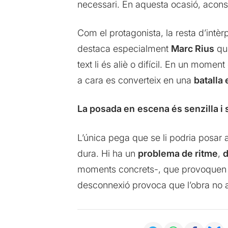
necessari. En aquesta ocasió, aconse
Com el protagonista, la resta d’intèrp
destaca especialment
Marc Rius
que
text li és aliè o difícil. En un momen
a cara es converteix en una
batalla
La posada en
escena és senzilla i 
L’única pega que se li podria posar a
dura. Hi ha un
problema de ritme
,
d
moments concrets-, que provoquen
desconnexió provoca que l’obra no ac