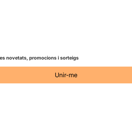
les novetats, promocions i sorteigs
Unir-me