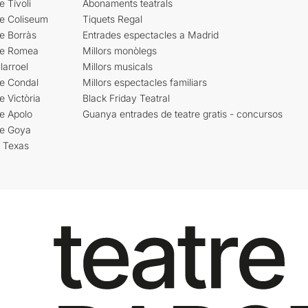
e Tívoli
Abonaments teatrals
re Coliseum
Tiquets Regal
e Borràs
Entrades espectacles a Madrid
re Romea
Millors monòlegs
larroel
Millors musicals
re Condal
Millors espectacles familiars
e Victòria
Black Friday Teatral
e Apolo
Guanya entrades de teatre gratis - concursos
re Goya
i Texas