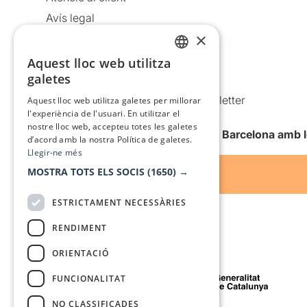
Avís legal
×
Política de privacitat
Política de cookies
Aquest lloc web utilitza
CATALAN
galetes
Condicions d’ús
SPANISH
Comunicacions comercials i Newsletter
Aquest lloc web utilitza galetes per millorar
l'experiència de l'usuari. En utilitzar el
Anuncia’t
nostre lloc web, accepteu totes les galetes
Vull rebre la newsletter de Teatre Barcelona amb 
d’acord amb la nostra Política de galetes.
Llegir-ne més
MOSTRA TOTS ELS SOCIS
(1650) →
ESTRICTAMENT NECESSÀRIES
RENDIMENT
ORIENTACIÓ
Amb el suport de
FUNCIONALITAT
NO CLASSIFICADES