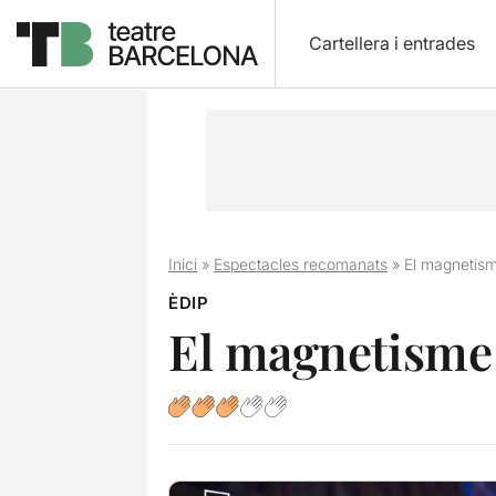
Cartellera i entrades
Inici
»
Espectacles recomanats
»
El magnetism
ÈDIP
El magnetisme 