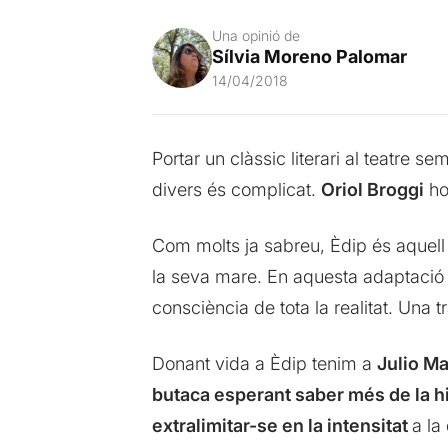
Una opinió de
Sílvia Moreno Palomar
14/04/2018
Portar un clàssic literari al teatre s
divers és complicat.
Oriol Broggi
ho
Com molts ja sabreu, Èdip és aquell
la seva mare. En aquesta adaptaci
consciència de tota la realitat. Una t
Donant vida a Èdip tenim a
Julio M
butaca esperant saber més de la hi
extralimitar-se en la intensitat
a la