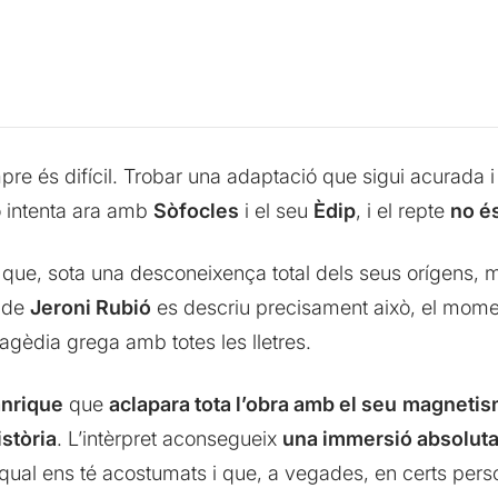
empre és difícil. Trobar una adaptació que sigui acurada i
 intenta ara amb
Sòfocles
i el seu
Èdip
, i el repte
no é
 que, sota una desconeixença total dels seus orígens, 
ó de
Jeroni Rubió
es descriu precisament això, el mome
ragèdia grega amb totes les lletres.
anrique
que
aclapara tota l’obra amb el seu
magnetism
stòria
. L’intèrpret aconsegueix
una immersió absoluta
 qual ens té acostumats i que, a vegades, en certs pers