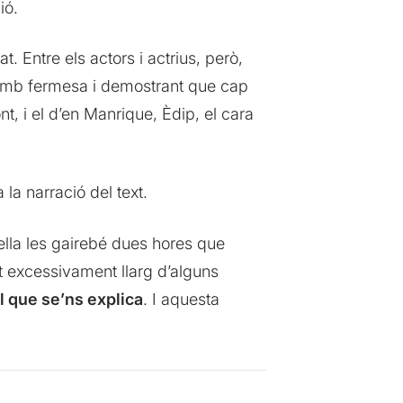
ió.
t. Entre els actors i actrius, però,
i amb fermesa i demostrant que cap
t, i el d’en Manrique, Èdip, el cara
 la narració del text.
 ella les gairebé dues hores que
t excessivament llarg d’alguns
l que se’ns explica
. I aquesta