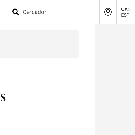
CAT
ESP
es