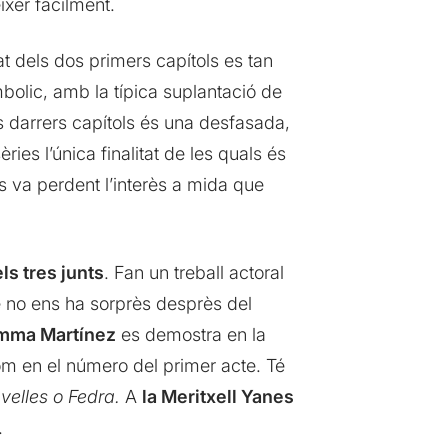
xer fàcilment.
at dels dos primers capítols es tan
bolic, amb la típica suplantació de
os darrers capítols és una desfasada,
ies l’única finalitat de les quals és
s va perdent l’interès a mida que
ls tres junts
. Fan un treball actoral
no ens ha sorprès desprès del
Gemma Martínez
es demostra en la
com en el número del primer acte. Té
velles o Fedra.
A
la Meritxell Yanes
.