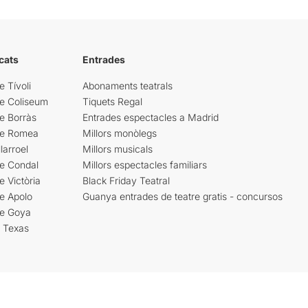
cats
Entrades
e Tívoli
Abonaments teatrals
re Coliseum
Tiquets Regal
e Borràs
Entrades espectacles a Madrid
re Romea
Millors monòlegs
larroel
Millors musicals
re Condal
Millors espectacles familiars
e Victòria
Black Friday Teatral
e Apolo
Guanya entrades de teatre gratis - concursos
re Goya
i Texas