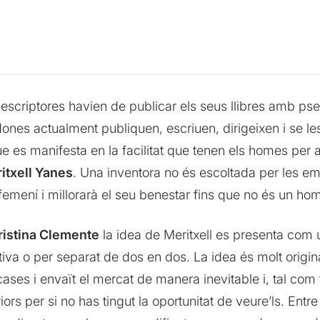
escriptores havien de publicar els seus llibres amb p
ones actualment publiquen, escriuen, dirigeixen i se le
e es manifesta en la facilitat que tenen els homes per a
itxell Yanes
. Una inventora no és escoltada per les em
femení i millorarà el seu benestar fins que no és un ho
Cristina Clemente
la idea de Meritxell es presenta com
a o per separat de dos en dos. La idea és molt origina
s cases i envaït el mercat de manera inevitable i, tal c
rs per si no has tingut la oportunitat de veure’ls. Entre