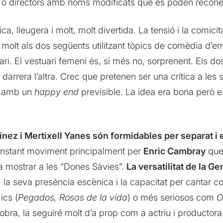
 o directors amb noms modificats que es poden reconèi
 lleugera i molt, molt divertida. La tensió i la comicit
molt als dos següents utilitzant tòpics de comèdia d’em
nari. El vestuari femení és, si més no, sorprenent. Els d
rrera l’altra. Crec que pretenen ser una crítica a les sèr
t, amb un
happy end
previsible. La idea era bona però e
nez i Mertixell Yanes són formidables per separat i e
 constant moviment principalment per
Enric Cambray
que 
a mostrar a les “Dones Sàvies”.
La versatilitat de la 
, la seva presència escènica i la capacitat per cantar 
ics (
Pegados, Rosas de la vida
) o més seriosos com
O
ra, la seguiré molt d’a prop com a actriu i productora