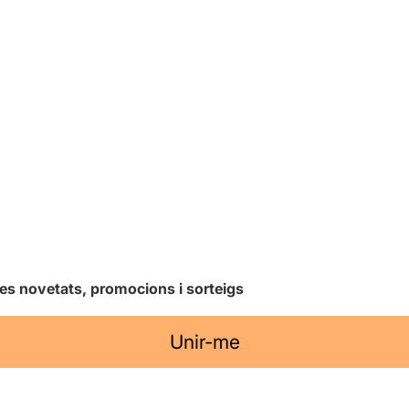
les novetats, promocions i sorteigs
Unir-me