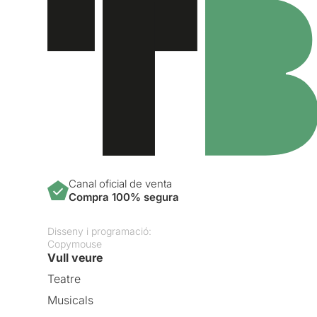
Canal oficial de venta
Compra 100% segura
Disseny i programació:
Copymouse
Vull veure
Teatre
Musicals