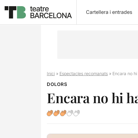
Cartellera i entrades
Inici
»
Espectacles recomanats
»
Encara no hi 
DOLORS
Encara no hi ha