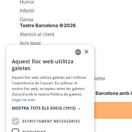
Humor
Infantil
Dansa
Teatre Barcelona ©2026
Atenció al client
Avís legal
×
Política de privacitat
Aquest lloc web utilitza
Política de cookies
CATALAN
galetes
Condicions d’ús
SPANISH
Aquest lloc web utilitza galetes per millorar
Comunicacions comercials i Newsletter
l'experiència de l'usuari. En utilitzar el
Anuncia’t
nostre lloc web, accepteu totes les galetes
Vull rebre la newsletter de Teatre Barcelona amb 
d’acord amb la nostra Política de galetes.
Llegir-ne més
MOSTRA TOTS ELS SOCIS
(1913) →
ESTRICTAMENT NECESSÀRIES