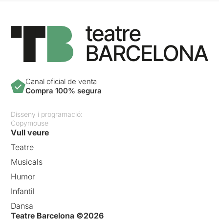
Canal oficial de venta
Compra 100% segura
Disseny i programació:
Copymouse
Vull veure
Teatre
Musicals
Humor
Infantil
Dansa
Teatre Barcelona ©2026