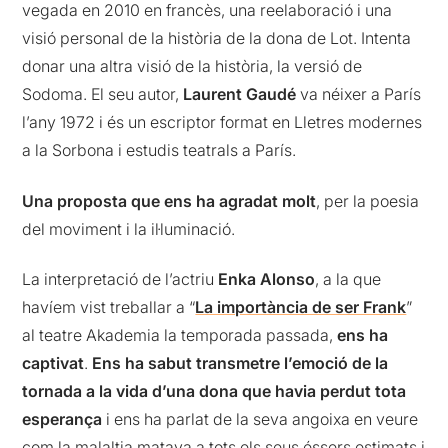
vegada en 2010 en francès, una reelaboració i una
visió personal de la història de la dona de Lot. Intenta
donar una altra visió de la història, la versió de
Sodoma. El seu autor,
Laurent Gaudé
va néixer a París
l’any 1972 i és un escriptor format en Lletres modernes
a la Sorbona i estudis teatrals a París.
Una proposta que ens ha agradat molt
, per la poesia
del moviment i la il·luminació.
La interpretació de l’actriu
Enka Alonso
, a la que
havíem vist treballar a “
La importància de ser Frank
”
al teatre Akademia la temporada passada,
ens ha
captivat
.
Ens ha sabut transmetre l’emoció de la
tornada a la vida d’una dona que havia perdut tota
esperança
i ens ha parlat de la seva angoixa en veure
com la malaltia matava a tots els seus éssers estimats i