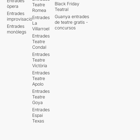
Entrades
Black Friday
Teatre
òpera
Teatral
Romea
Entrades
Guanya entrades
Entrades
improvisació
de teatre gratis -
La
Entrades
concursos
Villarroel
monòlegs
Entrades
Teatre
Condal
Entrades
Teatre
Victòria
Entrades
Teatre
Apolo
Entrades
Teatre
Goya
Entrades
Espai
Texas