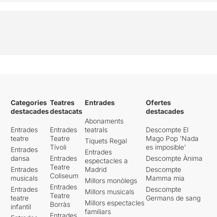
Categories
Teatres
Entrades
Ofertes
destacades
destacats
destacades
Abonaments
Entrades
Entrades
teatrals
Descompte El
teatre
Teatre
Mago Pop 'Nada
Tiquets Regal
Tívoli
es imposible'
Entrades
Entrades
dansa
Entrades
Descompte Ànima
espectacles a
Teatre
Entrades
Madrid
Descompte
Coliseum
musicals
Mamma mia
Millors monòlegs
Entrades
Entrades
Descompte
Millors musicals
Teatre
teatre
Germans de sang
Millors espectacles
Borràs
infantil
familiars
Entrades