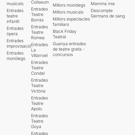
Coliseum
musicals
Mamma mia
Millors monòlegs
Entrades
Entrades
Descompte
Millors musicals
Teatre
teatre
Germans de sang
Millors espectacles
Borràs
infantil
familiars
Entrades
Entrades
Black Friday
Teatre
òpera
Teatral
Romea
Entrades
Guanya entrades
Entrades
improvisació
de teatre gratis -
La
Entrades
concursos
Villarroel
monòlegs
Entrades
Teatre
Condal
Entrades
Teatre
Victòria
Entrades
Teatre
Apolo
Entrades
Teatre
Goya
Entrades