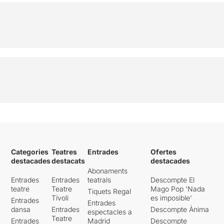
Categories
Teatres
Entrades
Ofertes
destacades
destacats
destacades
Abonaments
Entrades
Entrades
teatrals
Descompte El
teatre
Teatre
Mago Pop 'Nada
Tiquets Regal
Tívoli
es imposible'
Entrades
Entrades
dansa
Entrades
Descompte Ànima
espectacles a
Teatre
Entrades
Madrid
Descompte