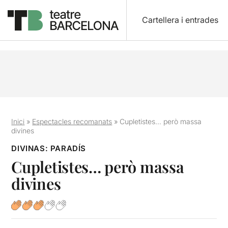
Cartellera i entrades
Inici
»
Espectacles recomanats
»
Cupletistes… però massa
divines
DIVINAS: PARADÍS
Cupletistes… però massa
divines