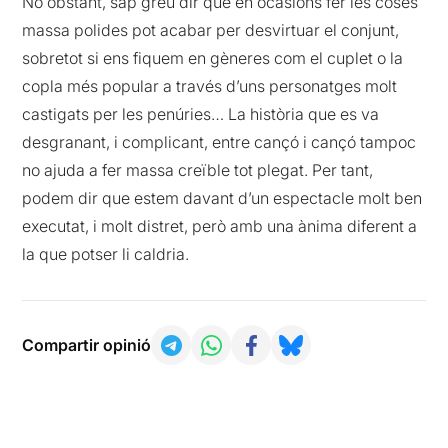
No obstant, sap greu dir que en ocasions fer les coses
massa polides pot acabar per desvirtuar el conjunt,
sobretot si ens fiquem en gèneres com el cuplet o la
copla més popular a través d’uns personatges molt
castigats per les penúries… La història que es va
desgranant, i complicant, entre cançó i cançó tampoc
no ajuda a fer massa creïble tot plegat. Per tant,
podem dir que estem davant d’un espectacle molt ben
executat, i molt distret, però amb una ànima diferent a
la que potser li caldria.
Compartir opinió