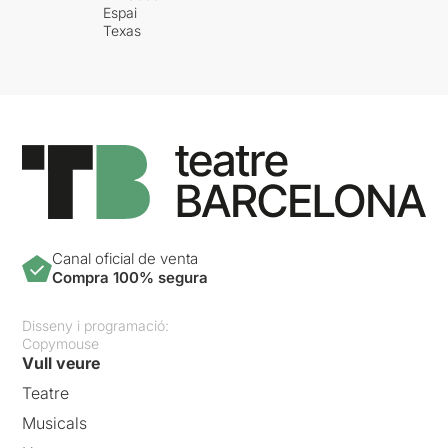
Espai
Texas
Canal oficial de venta
Compra 100% segura
Disseny i programació:
Copymouse
Vull veure
Teatre
Musicals