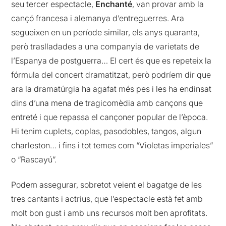
seu tercer espectacle,
Enchanté
, van provar amb la
cançó francesa i alemanya d’entreguerres. Ara
segueixen en un període similar, els anys quaranta,
però traslladades a una companyia de varietats de
l’Espanya de postguerra… El cert és que es repeteix la
fórmula del concert dramatitzat, però podríem dir que
ara la dramatúrgia ha agafat més pes i les ha endinsat
dins d’una mena de tragicomèdia amb cançons que
entreté i que repassa el cançoner popular de l’època.
Hi tenim cuplets, coplas, pasodobles, tangos, algun
charleston… i fins i tot temes com “Violetas imperiales”
o “Rascayú”.
Podem assegurar, sobretot veient el bagatge de les
tres cantants i actrius, que l’espectacle està fet amb
molt bon gust i amb uns recursos molt ben aprofitats.