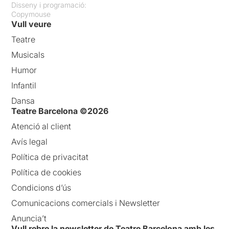
Disseny i programació:
Copymouse
Vull veure
Teatre
Musicals
Humor
Infantil
Dansa
Teatre Barcelona ©2026
Atenció al client
Avís legal
Política de privacitat
Política de cookies
Condicions d’ús
Comunicacions comercials i Newsletter
Anuncia’t
Vull rebre la newsletter de Teatre Barcelona amb les