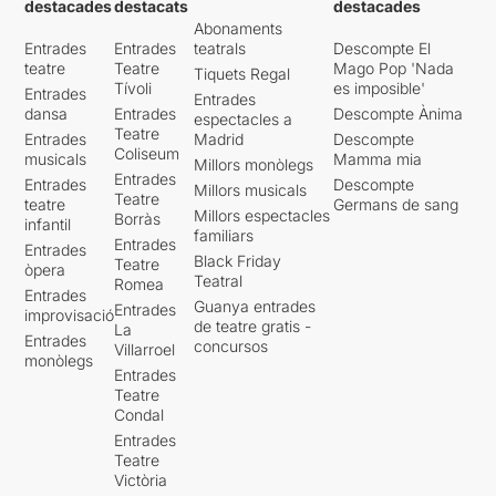
destacades
destacats
destacades
Abonaments
Entrades
Entrades
teatrals
Descompte El
teatre
Teatre
Mago Pop 'Nada
Tiquets Regal
Tívoli
es imposible'
Entrades
Entrades
dansa
Entrades
Descompte Ànima
espectacles a
Teatre
Entrades
Madrid
Descompte
Coliseum
musicals
Mamma mia
Millors monòlegs
Entrades
Entrades
Descompte
Millors musicals
Teatre
teatre
Germans de sang
Millors espectacles
Borràs
infantil
familiars
Entrades
Entrades
Black Friday
Teatre
òpera
Teatral
Romea
Entrades
Guanya entrades
Entrades
improvisació
de teatre gratis -
La
Entrades
concursos
Villarroel
monòlegs
Entrades
Teatre
Condal
Entrades
Teatre
Victòria