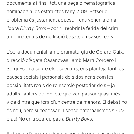
documentals i fins i tot, una peça cinematogràfica
nominada a les estatuetes l’any 2019. Potser el
problema és justament aquest: – ens venen a dir a
l’obra
Dirrrty Boys
– obrir i reobrir la ferida del crim
amb materials de no ficció basats en casos reals.
L’obra documental, amb dramatúrgia de Gerard Guix,
direcció d’Àgata Casanovas i amb Martí Cordero i
Sergi Espina sobre els escenaris, ens planteja tant les
causes socials i personals dels dos nens com les
possibilitats reals de reinserció posterior dels – ja
adults– autors del delicte que van passar quasi més
vida dintre que fora d’un centre de menors. El debat no
és nou, però sí necessari. I sense paternalismes si-us-
plau! No en trobareu pas a
Dirrrty Boys
.
Es tracta d’una aproximació honesta que, sense donar