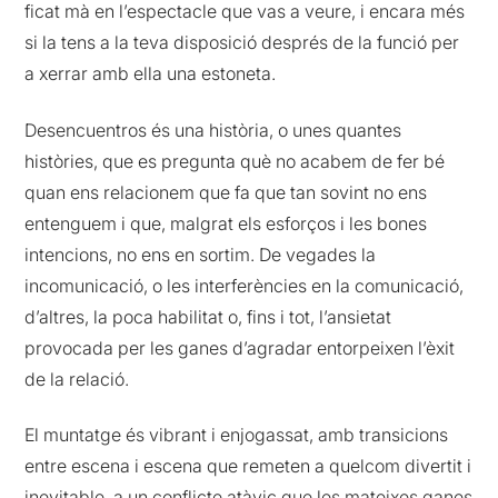
ficat mà en l’espectacle que vas a veure, i encara més
si la tens a la teva disposició després de la funció per
a xerrar amb ella una estoneta.
Desencuentros és una història, o unes quantes
històries, que es pregunta què no acabem de fer bé
quan ens relacionem que fa que tan sovint no ens
entenguem i que, malgrat els esforços i les bones
intencions, no ens en sortim. De vegades la
incomunicació, o les interferències en la comunicació,
d’altres, la poca habilitat o, fins i tot, l’ansietat
provocada per les ganes d’agradar entorpeixen l’èxit
de la relació.
El muntatge és vibrant i enjogassat, amb transicions
entre escena i escena que remeten a quelcom divertit i
inevitable, a un conflicte atàvic que les mateixes ganes