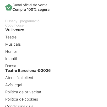
Canal oficial de venta
Compra 100% segura
Disseny i programació:
Copymouse
Vull veure
Teatre
Musicals
Humor
Infantil
Dansa
Teatre Barcelona ©2026
Atenció al client
Avís legal
Política de privacitat
Política de cookies
Condicions d’ús