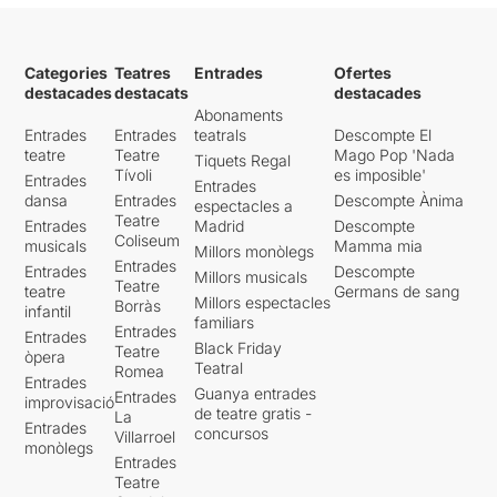
Categories
Teatres
Entrades
Ofertes
destacades
destacats
destacades
Abonaments
Entrades
Entrades
teatrals
Descompte El
teatre
Teatre
Mago Pop 'Nada
Tiquets Regal
Tívoli
es imposible'
Entrades
Entrades
dansa
Entrades
Descompte Ànima
espectacles a
Teatre
Entrades
Madrid
Descompte
Coliseum
musicals
Mamma mia
Millors monòlegs
Entrades
Entrades
Descompte
Millors musicals
Teatre
teatre
Germans de sang
Millors espectacles
Borràs
infantil
familiars
Entrades
Entrades
Black Friday
Teatre
òpera
Teatral
Romea
Entrades
Guanya entrades
Entrades
improvisació
de teatre gratis -
La
Entrades
concursos
Villarroel
monòlegs
Entrades
Teatre