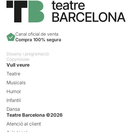
Canal oficial de venta
Compra 100% segura
Disseny i programació:
Copymouse
Vull veure
Teatre
Musicals
Humor
Infantil
Dansa
Teatre Barcelona ©2026
Atenció al client