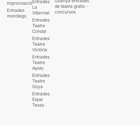
Guanya entrades
Entrades
improvisació
de teatre gratis -
La
Entrades
concursos
Villarroel
monòlegs
Entrades
Teatre
Condal
Entrades
Teatre
Victòria
Entrades
Teatre
Apolo
Entrades
Teatre
Goya
Entrades
Espai
Texas