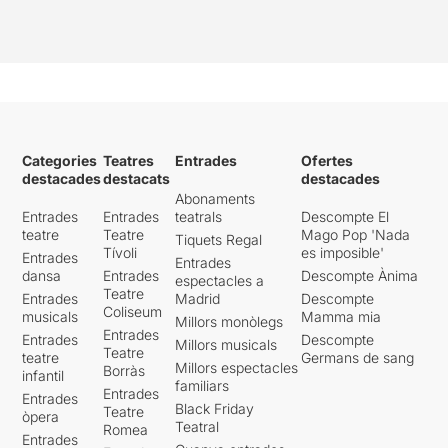
Categories
Teatres
Entrades
Ofertes
destacades
destacats
destacades
Abonaments
Entrades
Entrades
teatrals
Descompte El
teatre
Teatre
Mago Pop 'Nada
Tiquets Regal
Tívoli
es imposible'
Entrades
Entrades
dansa
Entrades
Descompte Ànima
espectacles a
Teatre
Entrades
Madrid
Descompte
Coliseum
musicals
Mamma mia
Millors monòlegs
Entrades
Entrades
Descompte
Millors musicals
Teatre
teatre
Germans de sang
Millors espectacles
Borràs
infantil
familiars
Entrades
Entrades
Black Friday
Teatre
òpera
Teatral
Romea
Entrades