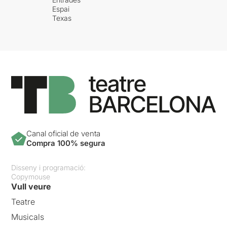
Espai
Texas
Canal oficial de venta
Compra 100% segura
Disseny i programació:
Copymouse
Vull veure
Teatre
Musicals