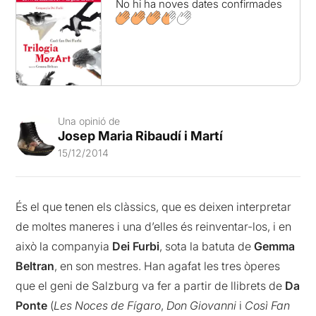
No hi ha noves dates confirmades
Una opinió de
Josep Maria Ribaudí i Martí
15/12/2014
És el que tenen els clàssics, que es deixen interpretar
de moltes maneres i una d’elles és reinventar-los, i en
això la companyia
Dei Furbi
, sota la batuta de
Gemma
Beltran
, en son mestres. Han agafat les tres òperes
que el geni de Salzburg va fer a partir de llibrets de
Da
Ponte
(
Les Noces de Fígaro
,
Don Giovanni
i
Così Fan