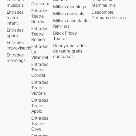
Coliseum
musicals
Mamma mia
Millors monòlegs
Entrades
Entrades
Descompte
Millors musicals
Teatre
teatre
Germans de sang
Millors espectacles
Borràs
infantil
familiars
Entrades
Entrades
Black Friday
Teatre
òpera
Teatral
Romea
Entrades
Guanya entrades
Entrades
improvisació
de teatre gratis -
La
Entrades
concursos
Villarroel
monòlegs
Entrades
Teatre
Condal
Entrades
Teatre
Victòria
Entrades
Teatre
Apolo
Entrades
Teatre
Goya
Entrades