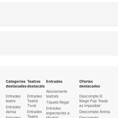
Categories
Teatres
Entrades
Ofertes
destacades
destacats
destacades
Abonaments
Entrades
Entrades
teatrals
Descompte El
teatre
Teatre
Mago Pop 'Nada
Tiquets Regal
Tívoli
es imposible'
Entrades
Entrades
dansa
Entrades
Descompte Ànima
espectacles a
Teatre
Entrades
Madrid
Descompte