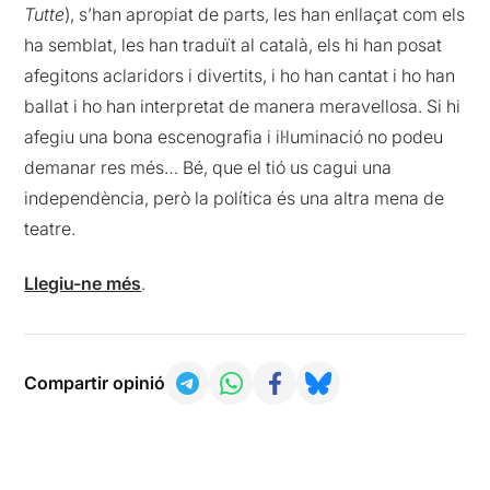
Tutte
), s’han apropiat de parts, les han enllaçat com els
ha semblat, les han traduït al català, els hi han posat
afegitons aclaridors i divertits, i ho han cantat i ho han
ballat i ho han interpretat de manera meravellosa. Si hi
afegiu una bona escenografia i il·luminació no podeu
demanar res més… Bé, que el tió us cagui una
independència, però la política és una altra mena de
teatre.
Llegiu-ne més
.
Compartir opinió