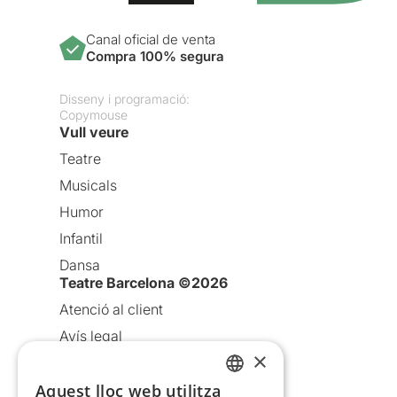
Canal oficial de venta
Compra 100% segura
Disseny i programació:
Copymouse
Vull veure
Teatre
Musicals
Humor
Infantil
Dansa
Teatre Barcelona ©2026
Atenció al client
Avís legal
×
Política de privacitat
Política de cookies
Aquest lloc web utilitza
CATALAN