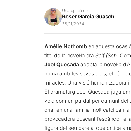
Una opinió de
Roser Garcia Guasch
28/11/2024
Amélie Nothomb
en aquesta ocasió 
títol de la novel·la era
Soif (Set
). Com
Joel Quesada
adapta la novel·la d’
humà amb les seves pors, el pànic da
miracles. Una visió humanitzadora i
El dramaturg Joel Quesada juga amb l
vola com un pardal per damunt del se
criar en una família molt catòlica i l
provocadora buscant l’escàndol, ella
figura del seu pare al que critica a