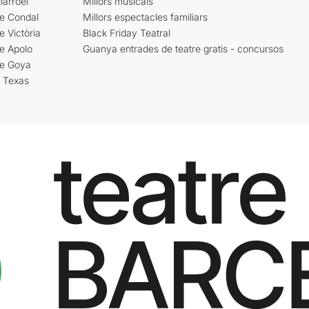
larroel
Millors musicals
re Condal
Millors espectacles familiars
e Victòria
Black Friday Teatral
e Apolo
Guanya entrades de teatre gratis - concursos
re Goya
i Texas