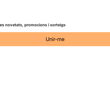
les novetats, promocions i sorteigs
Unir-me