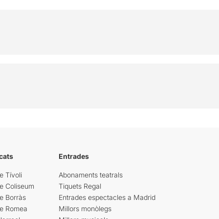
cats
Entrades
e Tívoli
Abonaments teatrals
re Coliseum
Tiquets Regal
e Borràs
Entrades espectacles a Madrid
re Romea
Millors monòlegs