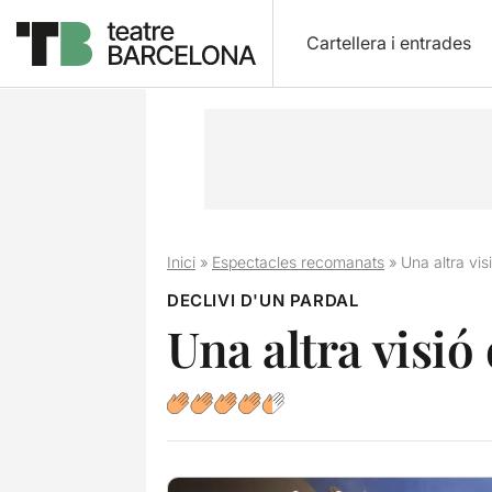
Cartellera i entrades
Inici
»
Espectacles recomanats
»
Una altra vis
DECLIVI D'UN PARDAL
Una altra visió 