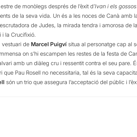
estre de monòlegs després de l’èxit d’
Ivan i els gossos
nts de la seva vida. Un és a les noces de Canà amb la fe
scrutadora de Judes, la mirada tendra i amorosa de la
i la Crucifixió.
l vestuari de
Marcel Puigví
situa al personatge cap al 
la immensa on s’hi escampen les restes de la festa de C
lvari amb un diàleg cru i ressentit contra el seu pare.
que Pau Rosell no necessitaria, tal és la seva capacitat
ll
són un trio que assegura l’acceptació del públic i l’èx