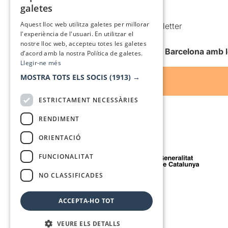
galetes
Condicions d’ús
SPANISH
Aquest lloc web utilitza galetes per millorar
Comunicacions comercials i Newsletter
l'experiència de l'usuari. En utilitzar el
Anuncia’t
nostre lloc web, accepteu totes les galetes
Vull rebre la newsletter de Teatre Barcelona amb 
d’acord amb la nostra Política de galetes.
Llegir-ne més
MOSTRA TOTS ELS SOCIS
(1913) →
ESTRICTAMENT NECESSÀRIES
RENDIMENT
ORIENTACIÓ
Amb el suport de
FUNCIONALITAT
NO CLASSIFICADES
Mitjà de comunicació associat a
ACCEPTA-HO TOT
VEURE ELS DETALLS