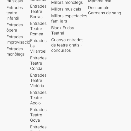
musicals
Mamma mia
Millors monòlegs
Entrades
Entrades
Descompte
Millors musicals
Teatre
teatre
Germans de sang
Millors espectacles
Borràs
infantil
familiars
Entrades
Entrades
Black Friday
Teatre
òpera
Teatral
Romea
Entrades
Guanya entrades
Entrades
improvisació
de teatre gratis -
La
Entrades
concursos
Villarroel
monòlegs
Entrades
Teatre
Condal
Entrades
Teatre
Victòria
Entrades
Teatre
Apolo
Entrades
Teatre
Goya
Entrades