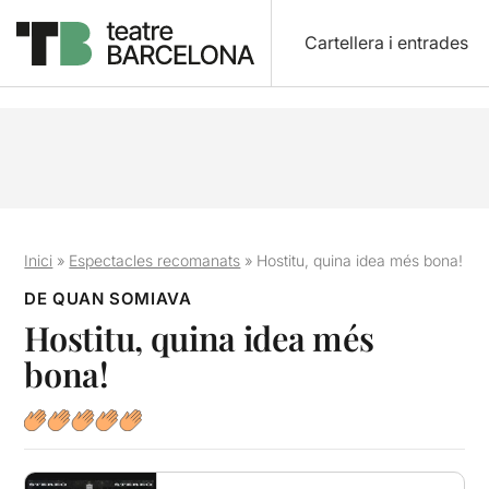
Cartellera i entrades
Inici
»
Espectacles recomanats
»
Hostitu, quina idea més bona!
DE QUAN SOMIAVA
Hostitu, quina idea més
bona!