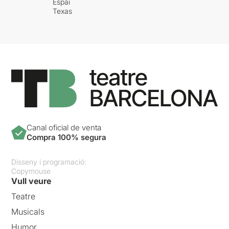
Espai
Texas
Canal oficial de venta
Compra 100% segura
Disseny i programació:
Copymouse
Vull veure
Teatre
Musicals
Humor