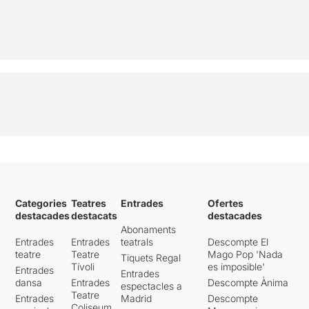
Categories
Teatres
Entrades
Ofertes
destacades
destacats
destacades
Abonaments
Entrades
Entrades
teatrals
Descompte El
teatre
Teatre
Mago Pop 'Nada
Tiquets Regal
Tívoli
es imposible'
Entrades
Entrades
dansa
Entrades
Descompte Ànima
espectacles a
Teatre
Entrades
Madrid
Descompte
Coliseum