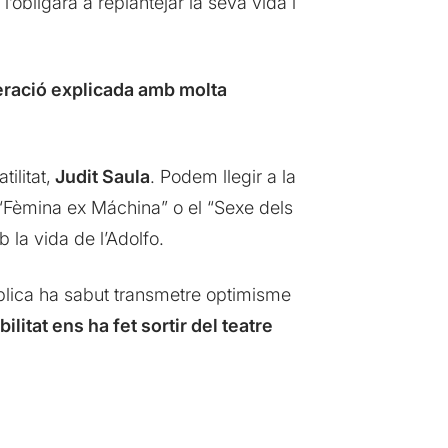
bligarà a replantejar la seva vida i
eració explicada amb molta
ilitat,
Judit Saula
. Podem llegir a la
 “Fèmina ex Máchina” o el “Sexe dels
 la vida de l’Adolfo.
xplica ha sabut transmetre optimisme
litat ens ha fet sortir del teatre