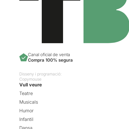
Canal oficial de venta
Compra 100% segura
Disseny i programació:
Copymouse
Vull veure
Teatre
Musicals
Humor
Infantil
Dansa