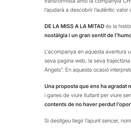
transformista amb la companyia CHIC
l’ajudarà a descobrir l’autèntic valor 
DE LA MISS A LA MITAD
és la histò
nostàlgia i un gran sentit de l’hum
L’acompanya en aquesta aventura una 
seva pagina web, la seva trajectòria
Àngels”. En aquesta ocasió interpret
Una proposta que ens ha agradat 
i ganes de viure lluitant per viure s
contents de no haver perdut l’opor
Si desitgeu llegir l’apunt sencer, no