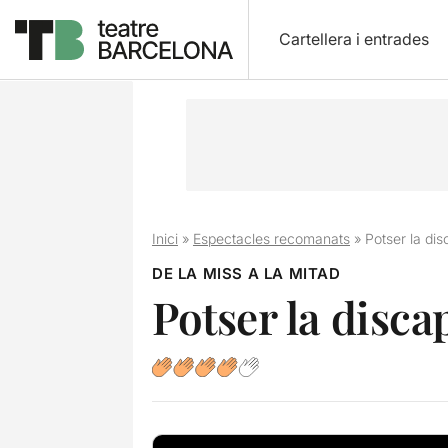
Cartellera i entrades
Inici
»
Espectacles recomanats
»
Potser la dis
DE LA MISS A LA MITAD
Potser la disca