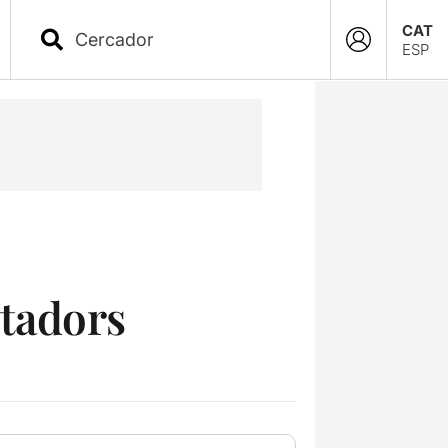
CAT
ESP
ctadors