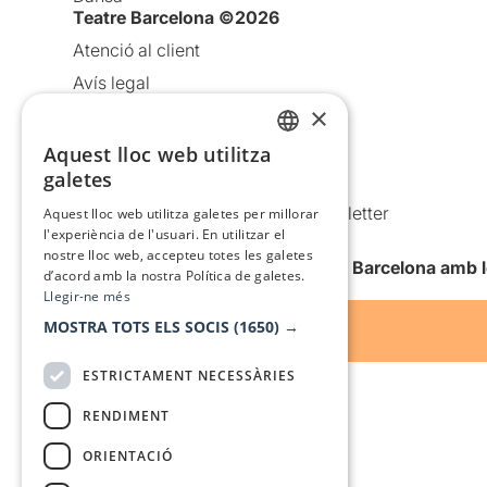
Teatre Barcelona ©2026
Atenció al client
Avís legal
×
Política de privacitat
Política de cookies
Aquest lloc web utilitza
CATALAN
galetes
Condicions d’ús
SPANISH
Comunicacions comercials i Newsletter
Aquest lloc web utilitza galetes per millorar
l'experiència de l'usuari. En utilitzar el
Anuncia’t
nostre lloc web, accepteu totes les galetes
Vull rebre la newsletter de Teatre Barcelona amb 
d’acord amb la nostra Política de galetes.
Llegir-ne més
MOSTRA TOTS ELS SOCIS
(1650) →
ESTRICTAMENT NECESSÀRIES
RENDIMENT
ORIENTACIÓ
Amb el suport de