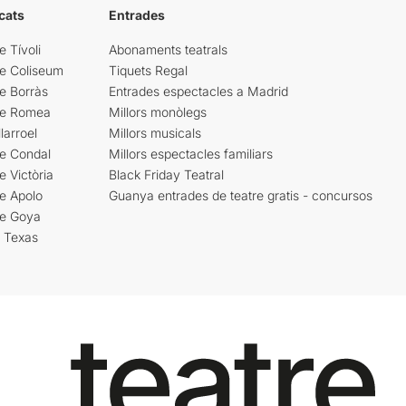
cats
Entrades
e Tívoli
Abonaments teatrals
re Coliseum
Tiquets Regal
e Borràs
Entrades espectacles a Madrid
re Romea
Millors monòlegs
larroel
Millors musicals
re Condal
Millors espectacles familiars
e Victòria
Black Friday Teatral
e Apolo
Guanya entrades de teatre gratis - concursos
re Goya
i Texas