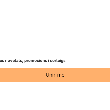
les novetats, promocions i sorteigs
Unir-me