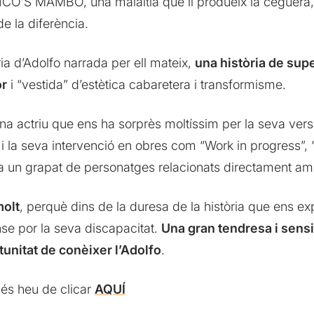
O’S MAMBO, una malaltia que li produeix la ceguera, l’o
de la diferència.
ria d’Adolfo narrada per ell mateix,
una història de sup
or
i “vestida” d’estètica cabaretera i transformisme.
actriu que ens ha sorprès moltíssim per la seva versat
 i la seva intervenció en obres com “Work in progress”,
a un grapat de personatges relacionats directament amb
molt
, perquè dins de la duresa de la història que ens e
ense por la seva discapacitat.
Una gran tendresa i sensibi
tunitat de conèixer l’Adolfo
.
més heu de clicar
AQUÍ