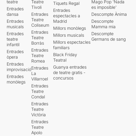
teatre
Teatre
Mago Pop 'Nada
Tiquets Regal
Tívoli
es imposible'
Entrades
Entrades
dansa
Entrades
Descompte Ànima
espectacles a
Teatre
Entrades
Madrid
Descompte
Coliseum
musicals
Mamma mia
Millors monòlegs
Entrades
Entrades
Descompte
Millors musicals
Teatre
teatre
Germans de sang
Millors espectacles
Borràs
infantil
familiars
Entrades
Entrades
Black Friday
Teatre
òpera
Teatral
Romea
Entrades
Guanya entrades
Entrades
improvisació
de teatre gratis -
La
Entrades
concursos
Villarroel
monòlegs
Entrades
Teatre
Condal
Entrades
Teatre
Victòria
Entrades
Teatre
Apolo