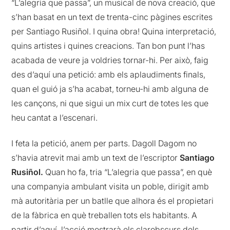
“L’alegria que passa”, un musical de nova creació, que
s’han basat en un text de trenta-cinc pàgines escrites
per Santiago Rusiñol. I quina obra! Quina interpretació,
quins artistes i quines creacions. Tan bon punt l’has
acabada de veure ja voldries tornar-hi. Per això, faig
des d’aquí una petició: amb els aplaudiments finals,
quan el guió ja s’ha acabat, torneu-hi amb alguna de
les cançons, ni que sigui un mix curt de totes les que
heu cantat a l’escenari.
I feta la petició, anem per parts. Dagoll Dagom no
s’havia atrevit mai amb un text de l’escriptor
Santiago
Rusiñol.
Quan ho fa, tria “L’alegria que passa”, en què
una companyia ambulant visita un poble, dirigit amb
mà autoritària per un batlle que alhora és el propietari
de la fàbrica en què treballen tots els habitants. A
partir d’aquí, l’acció mostrarà els clarobscurs dels