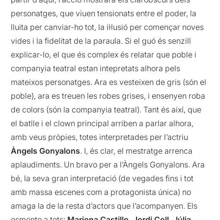
personatges, que viuen tensionats entre el poder, la
lluita per canviar-ho tot, la il·lusió per començar noves
vides i la fidelitat de la paraula. Si el guó és senzill
explicar-lo, el que és complex és relatar que poble i
companyia teatral estan intepretats alhora pels
mateixos personatges. Ara es vesteixen de gris (són el
poble), ara es treuen les robes grises, i ensenyen roba
de colors (són la companyia teatral). Tant és així, que
el batlle i el clown principal arriben a parlar alhora,
amb veus pròpies, totes interpretades per l’actriu
Àngels Gonyalons
. I, és clar, el mestratge arrenca
aplaudiments. Un bravo per a l’Àngels Gonyalons. Ara
bé, la seva gran interpretació (de vegades fins i tot
amb massa escenes com a protagonista única) no
amaga la de la resta d’actors que l’acompanyen. Els
esmento a tots:
Mariona Castillo, Jordi Coll, Júlia