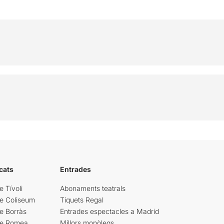
cats
Entrades
e Tívoli
Abonaments teatrals
re Coliseum
Tiquets Regal
e Borràs
Entrades espectacles a Madrid
re Romea
Millors monòlegs