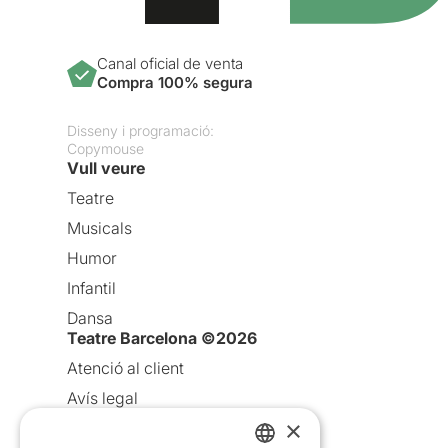
Canal oficial de venta
Compra 100% segura
Disseny i programació:
Copymouse
Vull veure
Teatre
Musicals
Humor
Infantil
Dansa
Teatre Barcelona ©2026
Atenció al client
Avís legal
×
Política de privacitat