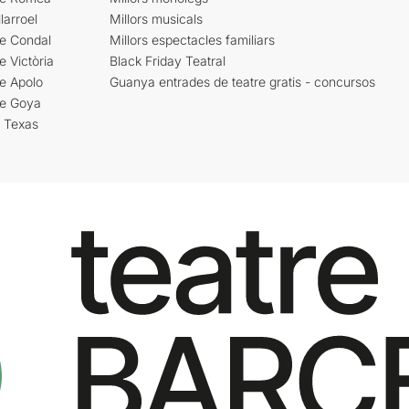
larroel
Millors musicals
re Condal
Millors espectacles familiars
e Victòria
Black Friday Teatral
e Apolo
Guanya entrades de teatre gratis - concursos
re Goya
i Texas