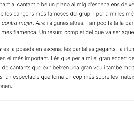
uminant al cantant o bé un piano al mig d’escena ens de
de les cançons més famoses del grup, i per a mi les mé
 contra mujer
,
Aire
i algunes altres. Tampoc falta la pa
art més flamenca. Un resum complet del que va ser aques
s
és la posada en escena: les pantalles gegants, la il·lum
n el més important. I és que per a mi el gran encert de
sta de cantants que exhibeixen una gran veu i també molt 
s
, un espectacle que torna un cop més sobre les matei
onen.