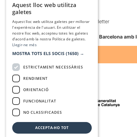
Política de cookies
Aquest lloc web utilitza
CATALAN
galetes
Condicions d’ús
SPANISH
Comunicacions comercials i Newsletter
Aquest lloc web utilitza galetes per millorar
l'experiència de l'usuari. En utilitzar el
Anuncia’t
nostre lloc web, accepteu totes les galetes
Vull rebre la newsletter de Teatre Barcelona amb 
d’acord amb la nostra Política de galetes.
Llegir-ne més
MOSTRA TOTS ELS SOCIS
(1650) →
ESTRICTAMENT NECESSÀRIES
RENDIMENT
ORIENTACIÓ
Amb el suport de
FUNCIONALITAT
NO CLASSIFICADES
Mitjà de comunicació associat a
ACCEPTA-HO TOT