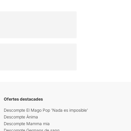
Ofertes destacades
Descompte El Mago Pop 'Nada es imposible'
Descompte Ànima
Descompte Mamma mia
Descompte Germans de sang