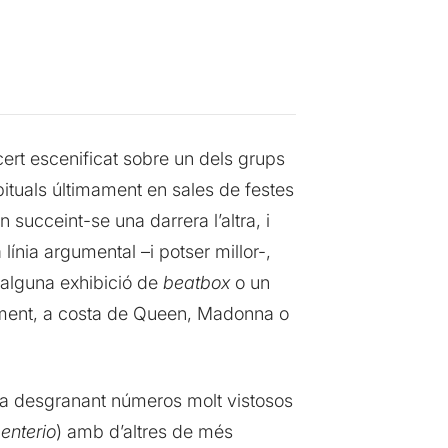
ert escenificat sobre un dels grups
bituals últimament en sales de festes
 succeint-se una darrera l’altra, i
ínia argumental –i potser millor-,
 alguna exhibició de
beatbox
o un
uïment, a costa de Queen, Madonna o
í va desgranant números molt vistosos
enterio
) amb d’altres de més