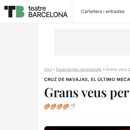
Cartellera i entrades
Inici
»
Espectacles recomanats
»
Grans veus pe
CRUZ DE NAVAJAS, EL ÚLTIMO MEC
Grans veus per 