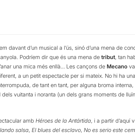
tem davant d’un musical a l’ús, sinó d’una mena de conc
anyola. Podríem dir que és una mena de
tribut
, tan ha
 d’anar una mica més enllà… Les cançons de
Mecano
van
ent, a un petit espectacle per si mateix. No hi ha una l
terrompuda, de tant en tant, per alguna broma interna,
 dels vuitanta i noranta (un dels grans moments de ll
ectacular amb
Héroes de la Antártida
, i a partir d’aqu
lando salsa
,
El blues del esclavo
,
No es serio este cem