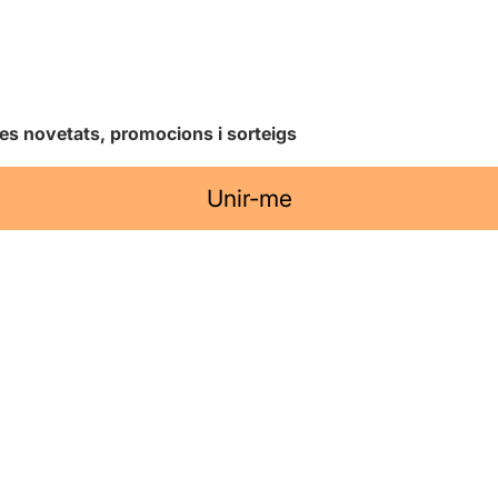
les novetats, promocions i sorteigs
Unir-me