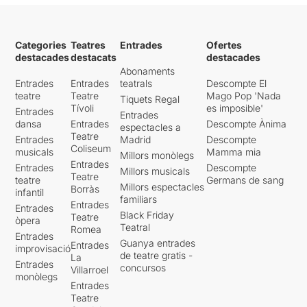
Categories
Teatres
Entrades
Ofertes
destacades
destacats
destacades
Abonaments
Entrades
Entrades
teatrals
Descompte El
teatre
Teatre
Mago Pop 'Nada
Tiquets Regal
Tívoli
es imposible'
Entrades
Entrades
dansa
Entrades
Descompte Ànima
espectacles a
Teatre
Entrades
Madrid
Descompte
Coliseum
musicals
Mamma mia
Millors monòlegs
Entrades
Entrades
Descompte
Millors musicals
Teatre
teatre
Germans de sang
Millors espectacles
Borràs
infantil
familiars
Entrades
Entrades
Black Friday
Teatre
òpera
Teatral
Romea
Entrades
Guanya entrades
Entrades
improvisació
de teatre gratis -
La
Entrades
concursos
Villarroel
monòlegs
Entrades
Teatre