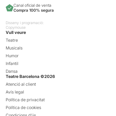
Canal oficial de venta
Compra 100% segura
Disseny i programació:
Copymouse
Vull veure
Teatre
Musicals
Humor
Infantil
Dansa
Teatre Barcelona ©2026
Atenció al client
Avís legal
Política de privacitat
Política de cookies
Condicions d’ús