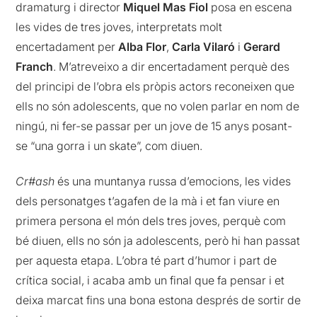
dramaturg i director
Miquel Mas Fiol
posa en escena
les vides de tres joves, interpretats molt
encertadament per
Alba Flor
,
Carla Vilaró
i
Gerard
Franch
. M’atreveixo a dir encertadament perquè des
del principi de l’obra els pròpis actors reconeixen que
ells no són adolescents, que no volen parlar en nom de
ningú, ni fer-se passar per un jove de 15 anys posant-
se “una gorra i un skate”, com diuen.
Cr#ash
és una muntanya russa d’emocions, les vides
dels personatges t’agafen de la mà i et fan viure en
primera persona el món dels tres joves, perquè com
bé diuen, ells no són ja adolescents, però hi han passat
per aquesta etapa. L’obra té part d’humor i part de
crítica social, i acaba amb un final que fa pensar i et
deixa marcat fins una bona estona després de sortir de