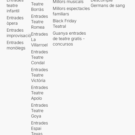
Millors musicals
Teatre
teatre
Germans de sang
Millors espectacles
Borràs
infantil
familiars
Entrades
Entrades
Black Friday
Teatre
òpera
Teatral
Romea
Entrades
Guanya entrades
Entrades
improvisació
de teatre gratis -
La
Entrades
concursos
Villarroel
monòlegs
Entrades
Teatre
Condal
Entrades
Teatre
Victòria
Entrades
Teatre
Apolo
Entrades
Teatre
Goya
Entrades
Espai
Texas