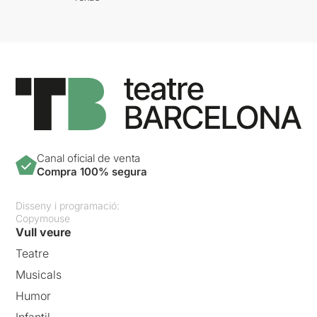
Canal oficial de venta
Compra 100% segura
Disseny i programació:
Copymouse
Vull veure
Teatre
Musicals
Humor
Infantil