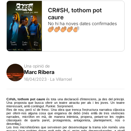
CR#SH, tothom pot
caure
No hi ha noves dates confirmades
Una opinió de
Marc Ribera
16/04/2023 · La Villarroel
Cr#sh, tothom pot caure
és tota una declaració d’intencions, ja des del principi.
Una proposta que busca oferir un teatre atractiu per als i les joves. Un teatre
interessant, amb contingut.
Punkie
. Sorprenent.
Res de nou, però sí de fresc. Una obra que trenca l’estructura narrativa clàssica
per oferir-nos alguna cosa que enganxa de debò (més enllà de tres vivències
narrades, micròfon en mà, de manera intimista, propera, petant-se les regles
clàssiques de quarta paret, protagonista, antagonista, plantejament, nús o
desenllaç).
Les tres microhistòries que serveixen per desenvolupar la trama són només una
excusa (que podrien donar molt més de si, estar més desenvolupades, a nivell