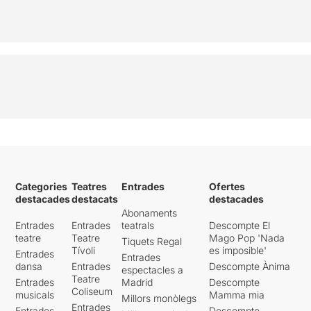
Categories
Teatres
Entrades
Ofertes
destacades
destacats
destacades
Abonaments
Entrades
Entrades
teatrals
Descompte El
teatre
Teatre
Mago Pop 'Nada
Tiquets Regal
Tívoli
es imposible'
Entrades
Entrades
dansa
Entrades
Descompte Ànima
espectacles a
Teatre
Entrades
Madrid
Descompte
Coliseum
musicals
Mamma mia
Millors monòlegs
Entrades
Entrades
Descompte