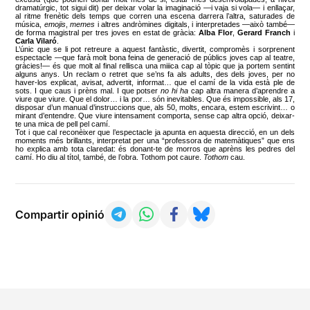
dramatúrgic, tot sigui dit) per deixar volar la imaginació —i vaja si vola— i enllaçar,
al ritme frenètic dels temps que corren una escena darrera l’altra, saturades de
música,
emojis
,
memes
i altres andròmines digitals, i interpretades —això també—
de forma magistral per tres joves en estat de gràcia:
Alba Flor
,
Gerard Franch
i
Carla Vilaró
.
L’únic que se li pot retreure a aquest fantàstic, divertit, compromès i sorprenent
espectacle —que farà molt bona feina de generació de públics joves cap al teatre,
gràcies!— és que molt al final rellisca una miiica cap al tòpic que ja portem sentint
alguns anys. Un reclam o retret que se’ns fa als adults, des dels joves, per no
haver-los explicat, avisat, advertit, informat… que el camí de la vida està ple de
sots. I que caus i prèns mal. I que potser
no hi ha
cap altra manera d’aprendre a
viure que viure. Que el dolor… i la por… són inevitables. Que és impossible, als 17,
disposar d’un manual d’instruccions que, als 50, molts, encara, estem escrivint… o
mirant d’entendre. Que viure intensament comporta, sense cap altra opció, deixar-
te una mica de pell pel camí.
Tot i que cal reconèixer que l’espectacle ja apunta en aquesta direcció, en un dels
moments més brillants, interpretat per una “professora de matemàtiques” que ens
ho explica amb tota claredat: és donant-te de morros que aprèns les pedres del
camí. Ho diu al títol, també, de l’obra. Tothom pot caure.
Tothom
cau.
Compartir opinió