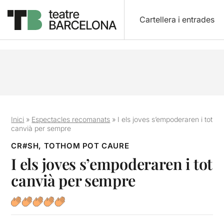
Cartellera i entrades
Inici
»
Espectacles recomanats
»
I els joves s’empoderaren i tot
canvià per sempre
CR#SH, TOTHOM POT CAURE
I els joves s’empoderaren i tot
canvià per sempre