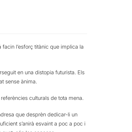
cin l’esforç titànic que implica la
rseguit en una distopia futurista. Els
tzat sense ànima.
 referències culturals de tota mena.
endresa que desprèn dedicar-li un
ficient s’anirà esvaint a poc a poc i