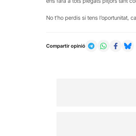
ens farà a tots plegats pitjors tant 
No t’ho perdis si tens l’oportunitat, 
Compartir opinió