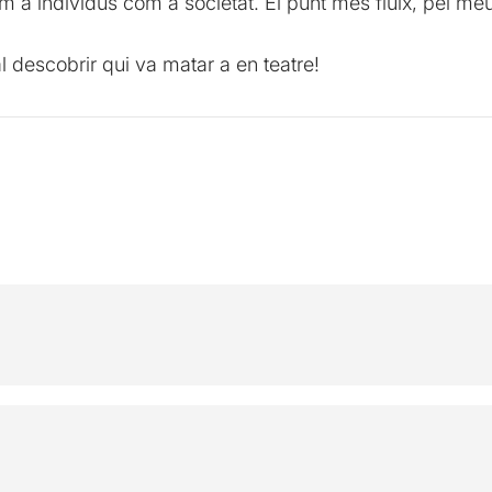
com a individus com a societat. El punt més fluix, pel me
cal descobrir qui va matar a en teatre!