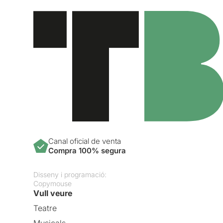
Canal oficial de venta
Compra 100% segura
Disseny i programació:
Copymouse
Vull veure
Teatre
Musicals