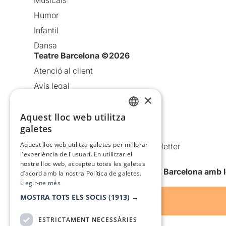
Humor
Infantil
Dansa
Teatre Barcelona ©2026
Atenció al client
Avís legal
×
Política de privacitat
Política de cookies
Aquest lloc web utilitza
CATALAN
galetes
Condicions d’ús
SPANISH
Aquest lloc web utilitza galetes per millorar
Comunicacions comercials i Newsletter
l'experiència de l'usuari. En utilitzar el
Anuncia’t
nostre lloc web, accepteu totes les galetes
Vull rebre la newsletter de Teatre Barcelona amb 
d’acord amb la nostra Política de galetes.
Llegir-ne més
MOSTRA TOTS ELS SOCIS
(1913) →
ESTRICTAMENT NECESSÀRIES