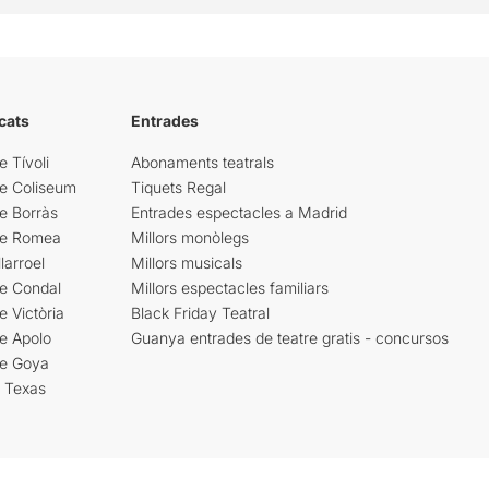
cats
Entrades
e Tívoli
Abonaments teatrals
re Coliseum
Tiquets Regal
e Borràs
Entrades espectacles a Madrid
re Romea
Millors monòlegs
larroel
Millors musicals
re Condal
Millors espectacles familiars
e Victòria
Black Friday Teatral
e Apolo
Guanya entrades de teatre gratis - concursos
re Goya
i Texas