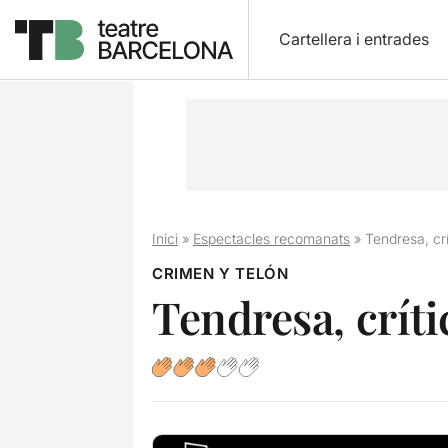
Cartellera i entrades
Inici
»
Espectacles recomanats
»
Tendresa, crí
CRIMEN Y TELÓN
Tendresa, críti