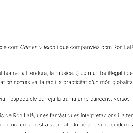
tacle com
Crimen y telón
i que companyies com Ron Lalá fa
 teatre, la literatura, la música…) com un bé il·legal i pe
tat on només val la raó i la practicitat d’un món globali
yia, l’espectacle barreja la trama amb cançons, versos i
ic de Ron Lalá, unes fantàstiques interpretacions i la t
 cultura en la nostra societat. Un bé que si no cuidem su