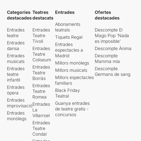
Categories
Teatres
Entrades
Ofertes
destacades
destacats
destacades
Abonaments
Entrades
Entrades
teatrals
Descompte El
teatre
Teatre
Mago Pop 'Nada
Tiquets Regal
Tívoli
es imposible'
Entrades
Entrades
dansa
Entrades
Descompte Ànima
espectacles a
Teatre
Entrades
Madrid
Descompte
Coliseum
musicals
Mamma mia
Millors monòlegs
Entrades
Entrades
Descompte
Millors musicals
Teatre
teatre
Germans de sang
Millors espectacles
Borràs
infantil
familiars
Entrades
Entrades
Black Friday
Teatre
òpera
Teatral
Romea
Entrades
Guanya entrades
Entrades
improvisació
de teatre gratis -
La
Entrades
concursos
Villarroel
monòlegs
Entrades
Teatre
Condal