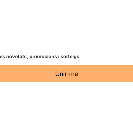
les novetats, promocions i sorteigs
Unir-me