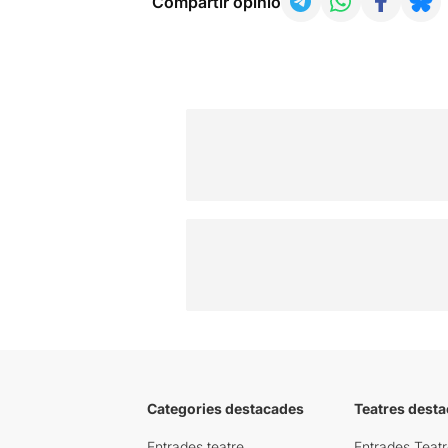
Compartir opinió
Categories destacades
Teatres desta
Entrades teatre
Entrades Teatr