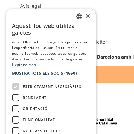
Avís legal
×
Política de privacitat
Política de cookies
Aquest lloc web utilitza
CATALAN
galetes
Condicions d’ús
SPANISH
Comunicacions comercials i Newsletter
Aquest lloc web utilitza galetes per millorar
l'experiència de l'usuari. En utilitzar el
Anuncia’t
nostre lloc web, accepteu totes les galetes
Vull rebre la newsletter de Teatre Barcelona amb 
d’acord amb la nostra Política de galetes.
Llegir-ne més
MOSTRA TOTS ELS SOCIS
(1650) →
ESTRICTAMENT NECESSÀRIES
RENDIMENT
ORIENTACIÓ
Amb el suport de
FUNCIONALITAT
NO CLASSIFICADES