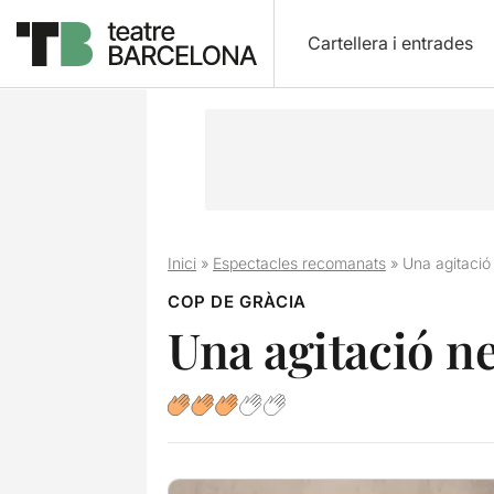
Cartellera i entrades
Inici
»
Espectacles recomanats
»
Una agitació
COP DE GRÀCIA
Una agitació n