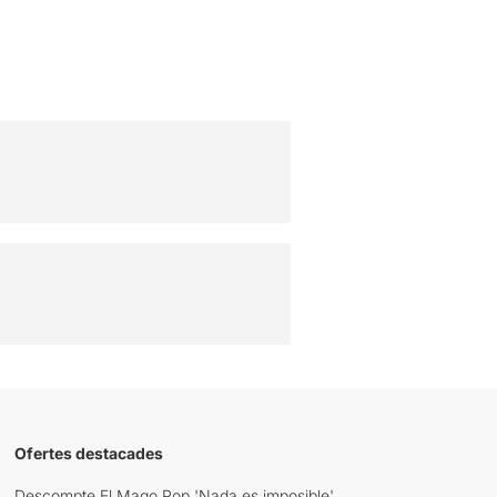
Ofertes destacades
Descompte El Mago Pop 'Nada es imposible'