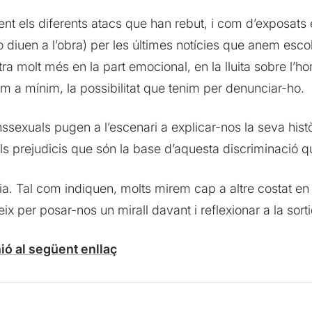
ent els diferents atacs que han rebut, i com d’exposats
 diuen a l’obra) per les últimes notícies que anem escolt
ra molt més en la part emocional, en la lluita sobre l’h
om a mínim, la possibilitat que tenim per denunciar-ho.
nssexuals pugen a l’escenari a explicar-nos la seva històr
s prejudicis que són la base d’aquesta discriminació q
a. Tal com indiquen, molts mirem cap a altre costat en
 per posar-nos un mirall davant i reflexionar a la sorti
ió al següent enllaç