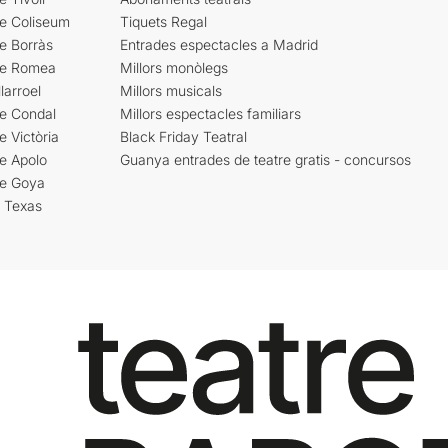
re Coliseum
Tiquets Regal
e Borràs
Entrades espectacles a Madrid
re Romea
Millors monòlegs
larroel
Millors musicals
re Condal
Millors espectacles familiars
e Victòria
Black Friday Teatral
e Apolo
Guanya entrades de teatre gratis - concursos
re Goya
i Texas