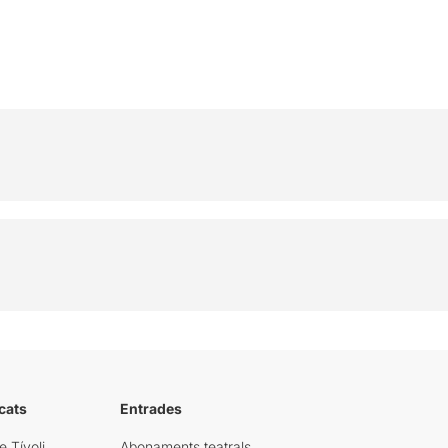
cats
Entrades
e Tívoli
Abonaments teatrals