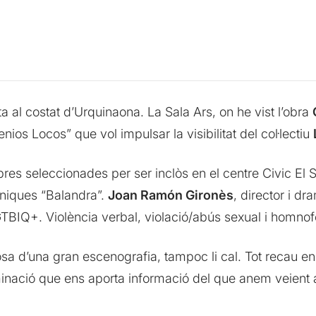
 al costat d’Urquinaona. La Sala Ars, on he vist l’obra
ios Locos” que vol impulsar la visibilitat del col·lectiu
res seleccionades per ser inclòs en el centre Civic El S
èniques “Balandra”.
Joan Ramón Gironès
, director i d
LGTBIQ+. Violència verbal, violació/abús sexual i homnof
 d’una gran escenografia, tampoc li cal. Tot recau en el
·luminació que ens aporta informació del que anem veient