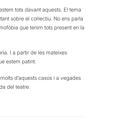
 estem tots davant aquests. El tema
ant sobre el col·lectiu. No ens parla
omofòbia que tenim tots present en la
ia. I a partir de les mateixes
ue estem patint.
 molts d’aquests casos i a vegades
da del teatre.