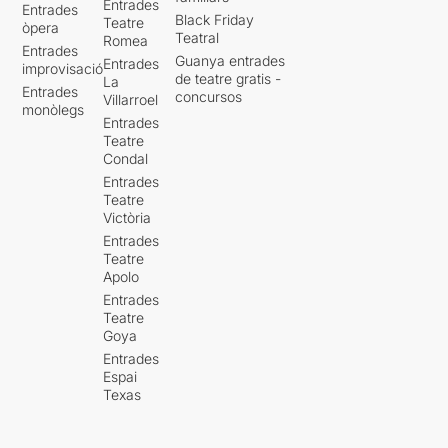
Entrades
Entrades
Black Friday
Teatre
òpera
Teatral
Romea
Entrades
Guanya entrades
Entrades
improvisació
de teatre gratis -
La
Entrades
concursos
Villarroel
monòlegs
Entrades
Teatre
Condal
Entrades
Teatre
Victòria
Entrades
Teatre
Apolo
Entrades
Teatre
Goya
Entrades
Espai
Texas