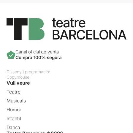
Canal oficial de venta
Compra 100% segura
Disseny i programació:
Copymouse
Vull veure
Teatre
Musicals
Humor
Infantil
Dansa