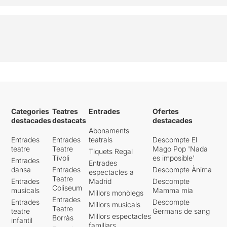
Categories
Teatres
Entrades
Ofertes
destacades
destacats
destacades
Abonaments
Entrades
Entrades
teatrals
Descompte El
teatre
Teatre
Mago Pop 'Nada
Tiquets Regal
Tívoli
es imposible'
Entrades
Entrades
dansa
Entrades
Descompte Ànima
espectacles a
Teatre
Entrades
Madrid
Descompte
Coliseum
musicals
Mamma mia
Millors monòlegs
Entrades
Entrades
Descompte
Millors musicals
Teatre
teatre
Germans de sang
Millors espectacles
Borràs
infantil
familiars