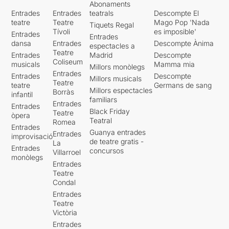
Abonaments
Entrades
Entrades
teatrals
Descompte El
teatre
Teatre
Mago Pop 'Nada
Tiquets Regal
Tívoli
es imposible'
Entrades
Entrades
dansa
Entrades
Descompte Ànima
espectacles a
Teatre
Entrades
Madrid
Descompte
Coliseum
musicals
Mamma mia
Millors monòlegs
Entrades
Entrades
Descompte
Millors musicals
Teatre
teatre
Germans de sang
Millors espectacles
Borràs
infantil
familiars
Entrades
Entrades
Black Friday
Teatre
òpera
Teatral
Romea
Entrades
Guanya entrades
Entrades
improvisació
de teatre gratis -
La
Entrades
concursos
Villarroel
monòlegs
Entrades
Teatre
Condal
Entrades
Teatre
Victòria
Entrades