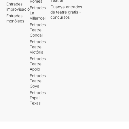
Teatral
Romea
Entrades
Guanya entrades
Entrades
improvisació
de teatre gratis -
La
Entrades
concursos
Villarroel
monòlegs
Entrades
Teatre
Condal
Entrades
Teatre
Victòria
Entrades
Teatre
Apolo
Entrades
Teatre
Goya
Entrades
Espai
Texas