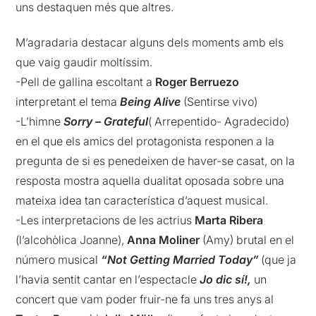
uns destaquen més que altres.
M’agradaria destacar alguns dels moments amb els
que vaig gaudir moltíssim.
-Pell de gallina escoltant a
Roger Berruezo
interpretant el tema
Being Alive
(Sentirse vivo)
-L’himne
Sorry – Grateful
( Arrepentido- Agradecido)
en el que els amics del protagonista responen a la
pregunta de si es penedeixen de haver-se casat, on la
resposta mostra aquella dualitat oposada sobre una
mateixa idea tan característica d’aquest musical.
-Les interpretacions de les actrius
Marta Ribera
(l’alcohòlica Joanne),
Anna Moliner
(Amy) brutal en el
número musical
“Not Getting Married Today”
(que ja
l’havia sentit cantar en l’espectacle
Jo dic sí!,
un
concert que vam poder fruir-ne fa uns tres anys al