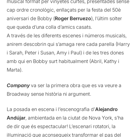
musical format per vinyetes curtes, presentades sense
cap ordre cronològic, enllaçats per la festa del 50è
aniversari de Bobby (
Roger Berruezo
), l’últim solter
que queda d’una colla d’amics casats.
A través de les diferents escenes i números musicals,
anirem descobrin qui s’amaga rere cada parella (Harry
i Sarah, Peter i Susan, Amy i Paul) i de les tres dones
amb qui en Bobby surt habitualment (Abril, Kathy i
Marta).
Company
va ser la primera obra que es va veure a
Broadway sense història ni argument.
La posada en escena i l’escenografia d’
Alejandro
Andújar
, ambientada en la ciutat de Nova York, s’ha
de dir que és espectacular! L’escenari rotatori, la
il·luminació que aconsegueix transformar el pas del