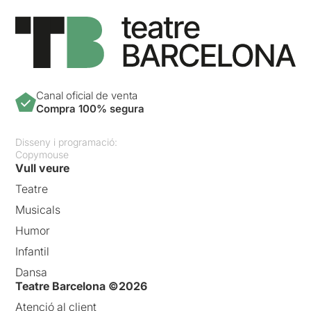
Canal oficial de venta
Compra 100% segura
Disseny i programació:
Copymouse
Vull veure
Teatre
Musicals
Humor
Infantil
Dansa
Teatre Barcelona ©2026
Atenció al client