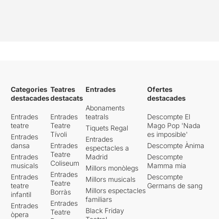
Categories
Teatres
Entrades
Ofertes
destacades
destacats
destacades
Abonaments
Entrades
Entrades
teatrals
Descompte El
teatre
Teatre
Mago Pop 'Nada
Tiquets Regal
Tívoli
es imposible'
Entrades
Entrades
dansa
Entrades
Descompte Ànima
espectacles a
Teatre
Entrades
Madrid
Descompte
Coliseum
musicals
Mamma mia
Millors monòlegs
Entrades
Entrades
Descompte
Millors musicals
Teatre
teatre
Germans de sang
Millors espectacles
Borràs
infantil
familiars
Entrades
Entrades
Black Friday
Teatre
òpera