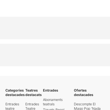
Categories
Teatres
Entrades
Ofertes
destacades
destacats
destacades
Abonaments
Entrades
Entrades
teatrals
Descompte El
teatre
Teatre
Mago Pop 'Nada
Tiquets Regal