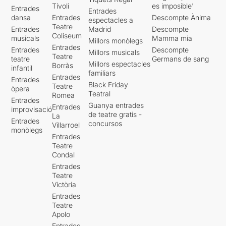
Tívoli
es imposible'
Entrades
Entrades
dansa
Entrades
Descompte Ànima
espectacles a
Teatre
Entrades
Madrid
Descompte
Coliseum
musicals
Mamma mia
Millors monòlegs
Entrades
Entrades
Descompte
Millors musicals
Teatre
teatre
Germans de sang
Millors espectacles
Borràs
infantil
familiars
Entrades
Entrades
Black Friday
Teatre
òpera
Teatral
Romea
Entrades
Guanya entrades
Entrades
improvisació
de teatre gratis -
La
Entrades
concursos
Villarroel
monòlegs
Entrades
Teatre
Condal
Entrades
Teatre
Victòria
Entrades
Teatre
Apolo
Entrades