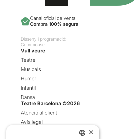
Canal oficial de venta
Compra 100% segura
Disseny i programació:
Copymouse
Vull veure
Teatre
Musicals
Humor
Infantil
Dansa
Teatre Barcelona ©2026
Atenció al client
Avís legal
×
Política de privacitat