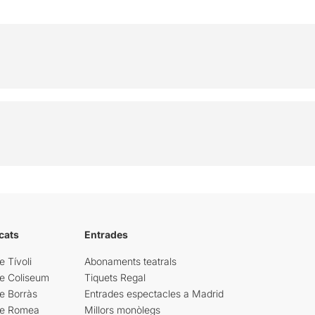
cats
Entrades
e Tívoli
Abonaments teatrals
re Coliseum
Tiquets Regal
e Borràs
Entrades espectacles a Madrid
re Romea
Millors monòlegs