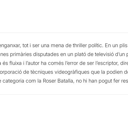
nganxar, tot i ser una mena de thriller polític. En un p
n unes primàries disputades en un plató de televisió d’u
luixa i l’autor ha comés l’error de ser l’escriptor, direc
a incorporació de tècniques videogràfiques que la podien 
de categoria com la Roser Batalla, no hi han pogut fer res