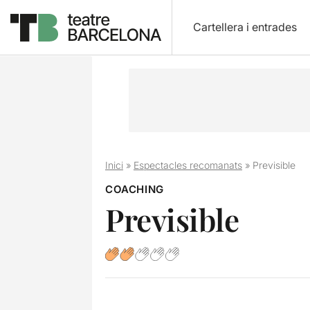
Cartellera i entrades
Inici
»
Espectacles recomanats
»
Previsible
COACHING
Previsible