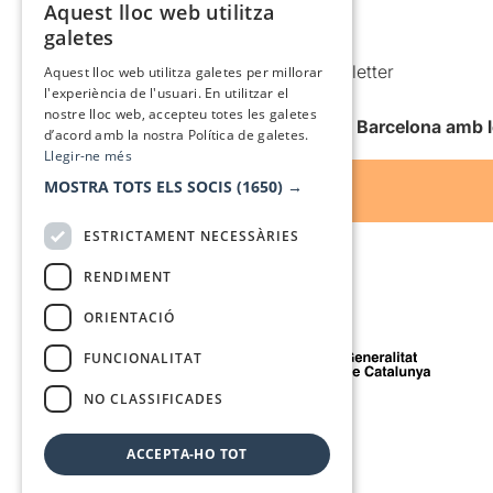
Política de cookies
Aquest lloc web utilitza
CATALAN
galetes
Condicions d’ús
SPANISH
Comunicacions comercials i Newsletter
Aquest lloc web utilitza galetes per millorar
l'experiència de l'usuari. En utilitzar el
Anuncia’t
nostre lloc web, accepteu totes les galetes
Vull rebre la newsletter de Teatre Barcelona amb 
d’acord amb la nostra Política de galetes.
Llegir-ne més
MOSTRA TOTS ELS SOCIS
(1650) →
ESTRICTAMENT NECESSÀRIES
RENDIMENT
ORIENTACIÓ
Amb el suport de
FUNCIONALITAT
NO CLASSIFICADES
Mitjà de comunicació associat a
ACCEPTA-HO TOT