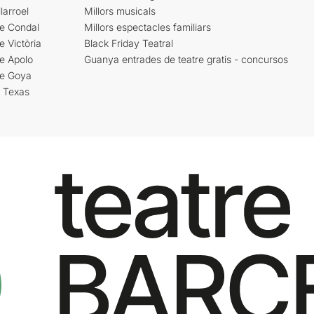
larroel
Millors musicals
re Condal
Millors espectacles familiars
e Victòria
Black Friday Teatral
e Apolo
Guanya entrades de teatre gratis - concursos
re Goya
i Texas