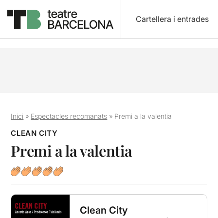
Cartellera i entrades
Inici
»
Espectacles recomanats
»
Premi a la valentia
CLEAN CITY
Premi a la valentia
Clean City