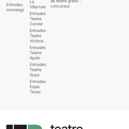
de teatre gratis -
La
Entrades
concursos
Villarroel
monòlegs
Entrades
Teatre
Condal
Entrades
Teatre
Victòria
Entrades
Teatre
Apolo
Entrades
Teatre
Goya
Entrades
Espai
Texas