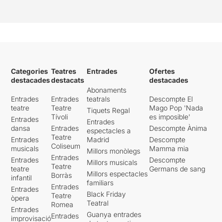
Categories
Teatres
Entrades
Ofertes
destacades
destacats
destacades
Abonaments
Entrades
Entrades
teatrals
Descompte El
teatre
Teatre
Mago Pop 'Nada
Tiquets Regal
Tívoli
es imposible'
Entrades
Entrades
dansa
Entrades
Descompte Ànima
espectacles a
Teatre
Entrades
Madrid
Descompte
Coliseum
musicals
Mamma mia
Millors monòlegs
Entrades
Entrades
Descompte
Millors musicals
Teatre
teatre
Germans de sang
Millors espectacles
Borràs
infantil
familiars
Entrades
Entrades
Black Friday
Teatre
òpera
Teatral
Romea
Entrades
Guanya entrades
Entrades
improvisació