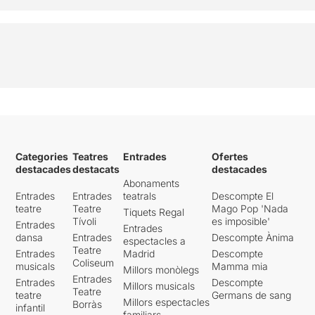
Categories
Teatres
Entrades
Ofertes
destacades
destacats
destacades
Abonaments
Entrades
Entrades
teatrals
Descompte El
teatre
Teatre
Mago Pop 'Nada
Tiquets Regal
Tívoli
es imposible'
Entrades
Entrades
dansa
Entrades
Descompte Ànima
espectacles a
Teatre
Entrades
Madrid
Descompte
Coliseum
musicals
Mamma mia
Millors monòlegs
Entrades
Entrades
Descompte
Millors musicals
Teatre
teatre
Germans de sang
Millors espectacles
Borràs
infantil
familiars