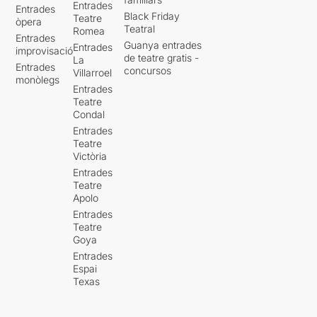
Entrades
Entrades
Black Friday
Teatre
òpera
Teatral
Romea
Entrades
Guanya entrades
Entrades
improvisació
de teatre gratis -
La
Entrades
concursos
Villarroel
monòlegs
Entrades
Teatre
Condal
Entrades
Teatre
Victòria
Entrades
Teatre
Apolo
Entrades
Teatre
Goya
Entrades
Espai
Texas