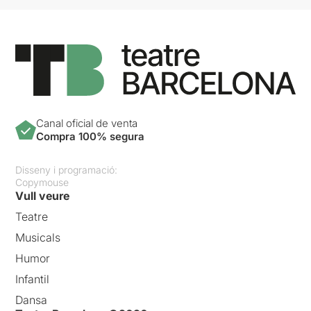
Canal oficial de venta
Compra 100% segura
Disseny i programació:
Copymouse
Vull veure
Teatre
Musicals
Humor
Infantil
Dansa