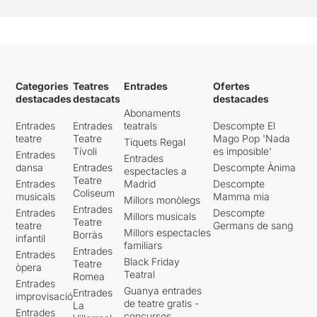
Categories
Teatres
Entrades
Ofertes
destacades
destacats
destacades
Abonaments
Entrades
Entrades
teatrals
Descompte El
teatre
Teatre
Mago Pop 'Nada
Tiquets Regal
Tívoli
es imposible'
Entrades
Entrades
dansa
Entrades
Descompte Ànima
espectacles a
Teatre
Entrades
Madrid
Descompte
Coliseum
musicals
Mamma mia
Millors monòlegs
Entrades
Entrades
Descompte
Millors musicals
Teatre
teatre
Germans de sang
Millors espectacles
Borràs
infantil
familiars
Entrades
Entrades
Black Friday
Teatre
òpera
Teatral
Romea
Entrades
Guanya entrades
Entrades
improvisació
de teatre gratis -
La
Entrades
concursos