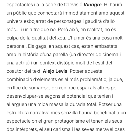
espectacles i a la sèrie de televisió
Vinagre
. Hi haurà
un públic que connectarà immediatament amb aquest
univers esbojarrat de personatges i gaudirà d’allò
més… i un altre que no. Però això, en realitat, no és
culpa de la qualitat del xou. L’humor és una cosa molt
personal. Els gags, en aquest cas, estan embastats
amb la història d’una parella (un director de cinema i
una actriu) i un context distòpic molt de l’estil del
coautor del text:
Alejo Levis
. Potser aquesta
combinació d’elements és el més problemàtic, ja que,
en lloc de sumar-se, deixen poc espai als altres per
desenvolupar-se segons el potencial que tenien i
allarguen una mica massa la durada total. Potser una
estructura narrativa més senzilla hauria beneficiat a un
espectacle on el gran protagonisme el tenen els seus
dos intèrprets, el seu carisma i les seves meravelloses