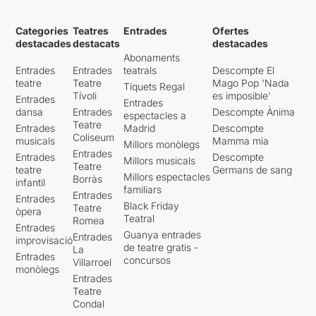
Categories
Teatres
Entrades
Ofertes
destacades
destacats
destacades
Abonaments
Entrades
Entrades
teatrals
Descompte El
teatre
Teatre
Mago Pop 'Nada
Tiquets Regal
Tívoli
es imposible'
Entrades
Entrades
dansa
Entrades
Descompte Ànima
espectacles a
Teatre
Entrades
Madrid
Descompte
Coliseum
musicals
Mamma mia
Millors monòlegs
Entrades
Entrades
Descompte
Millors musicals
Teatre
teatre
Germans de sang
Millors espectacles
Borràs
infantil
familiars
Entrades
Entrades
Black Friday
Teatre
òpera
Teatral
Romea
Entrades
Guanya entrades
Entrades
improvisació
de teatre gratis -
La
Entrades
concursos
Villarroel
monòlegs
Entrades
Teatre
Condal