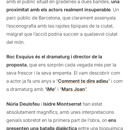
amb el públic situat en graderies a dues bandes,
una
proximitat amb els actors realment insuperable
. Un
parc públic de Barcelona, que clarament assenyala
l’escenografia amb les rajoles típiques de la ciutat,
malgrat que l’acció podria succeir a qualsevol ciutat
del món.
Roc Esquius és el dramaturg i director de la
proposta
, que ens sorprèn cada vegada més per la
seva frescor i la seva empenta. El vam descobrir com
a actor ja fa uns anys a “
Comment te dire adieu
” i com
a dramaturg amb “
iMe
” i “
Mars Joan
”.
Núria Deulofeu
i
Isidre Montserrat
han estat
absolutament magnífics, amb unes interpretacions
genials sobretot en la primera part de l’obra, on
ens
presenten una batalla dialèctica
entre una bioquímica