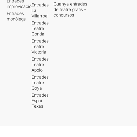
Entrades
Guanya entrades
Entrades
improvisació
de teatre gratis -
La
Entrades
concursos
Villarroel
monòlegs
Entrades
Teatre
Condal
Entrades
Teatre
Victòria
Entrades
Teatre
Apolo
Entrades
Teatre
Goya
Entrades
Espai
Texas