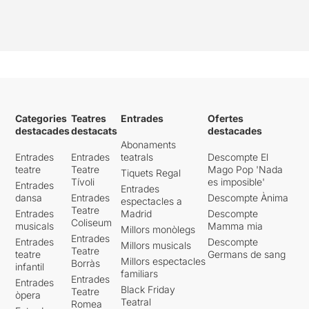
Categories
Teatres
Entrades
Ofertes
destacades
destacats
destacades
Abonaments
Entrades
Entrades
teatrals
Descompte El
teatre
Teatre
Mago Pop 'Nada
Tiquets Regal
Tívoli
es imposible'
Entrades
Entrades
dansa
Entrades
Descompte Ànima
espectacles a
Teatre
Entrades
Madrid
Descompte
Coliseum
musicals
Mamma mia
Millors monòlegs
Entrades
Entrades
Descompte
Millors musicals
Teatre
teatre
Germans de sang
Millors espectacles
Borràs
infantil
familiars
Entrades
Entrades
Black Friday
Teatre
òpera
Teatral
Romea