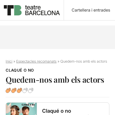
Cartellera i entrades
Inici
»
Espectacles recomanats
»
Quedem-nos amb els actors
CLAQUÉ O NO
Quedem-nos amb els actors
Claqué o no