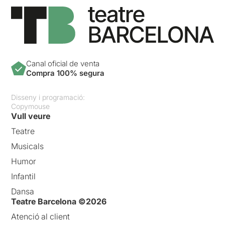
Canal oficial de venta
Compra 100% segura
Disseny i programació:
Copymouse
Vull veure
Teatre
Musicals
Humor
Infantil
Dansa
Teatre Barcelona ©2026
Atenció al client