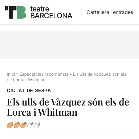
Cartellera i entrades
Inici
»
Espectacles recomanats
»
Els ulls de Vàzquez són els
de Lorca i Whitman
CIUTAT DE GESPA
Els ulls de Vàzquez són els de
Lorca i Whitman