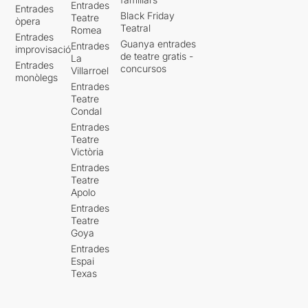
Entrades
Entrades
Black Friday
Teatre
òpera
Teatral
Romea
Entrades
Guanya entrades
Entrades
improvisació
de teatre gratis -
La
Entrades
concursos
Villarroel
monòlegs
Entrades
Teatre
Condal
Entrades
Teatre
Victòria
Entrades
Teatre
Apolo
Entrades
Teatre
Goya
Entrades
Espai
Texas