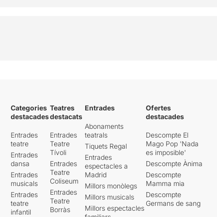
Categories
Teatres
Entrades
Ofertes
destacades
destacats
destacades
Abonaments
Entrades
Entrades
teatrals
Descompte El
teatre
Teatre
Mago Pop 'Nada
Tiquets Regal
Tívoli
es imposible'
Entrades
Entrades
dansa
Entrades
Descompte Ànima
espectacles a
Teatre
Entrades
Madrid
Descompte
Coliseum
musicals
Mamma mia
Millors monòlegs
Entrades
Entrades
Descompte
Millors musicals
Teatre
teatre
Germans de sang
Millors espectacles
Borràs
infantil
familiars