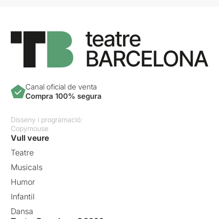
Canal oficial de venta
Compra 100% segura
Disseny i programació:
Copymouse
Vull veure
Teatre
Musicals
Humor
Infantil
Dansa